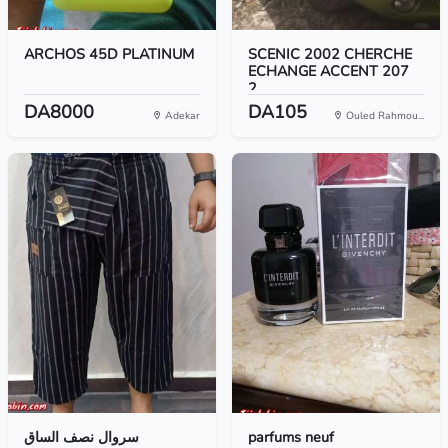
ARCHOS 45D PLATINUM
SCENIC 2002 CHERCHE
ECHANGE ACCENT 207
2...
DA8000
DA105
Adekar
Ouled Rahmou...
سروال نصف الساق
parfums neuf