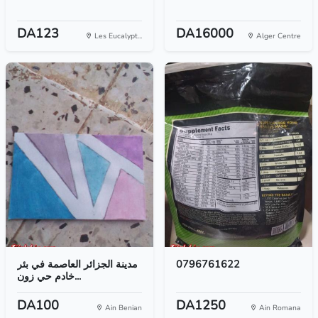
DA123
DA16000
Les Eucalypt...
Alger Centre
مدينة الجزائر العاصمة في بئر
0796761622
خادم حي زون...
DA100
DA1250
Ain Benian
Ain Romana