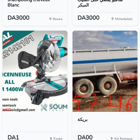
Blanc
المبكر
DA3000
DA3000
Bouira
Mchedallah
بريكة
DA1
DA00
Fouka
Ain Romana