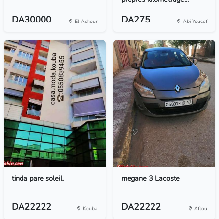
DA30000
DA275
El Achour
Abi Youcef
tinda pare soleil.
megane 3 Lacoste
DA22222
DA22222
Kouba
Aflou