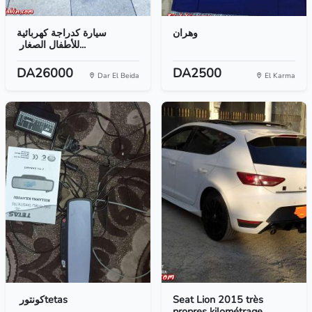
وهران
سيارة كدراجة كهربائية
للأطفال الصغار ‏...
DA26000
DA2500
Dar El Beida
El Karma
كونتور ‏tetas
Seat Lion 2015 très
propres kilométrage...