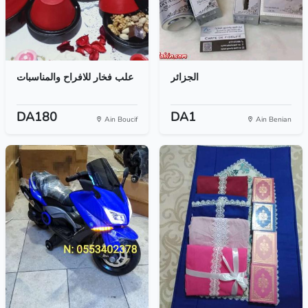
الجزائر
علب فخار للافراح والمناسبات
DA180
DA1
Ain Boucif
Ain Benian