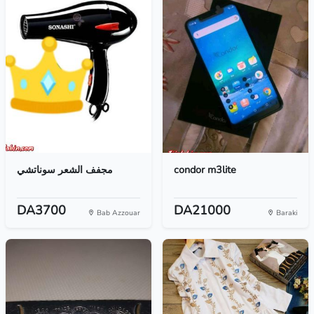
مجفف ‏الشعر ‏سوناتشي
condor ‎m3lite
DA3700
DA21000
Bab Azzouar
Baraki