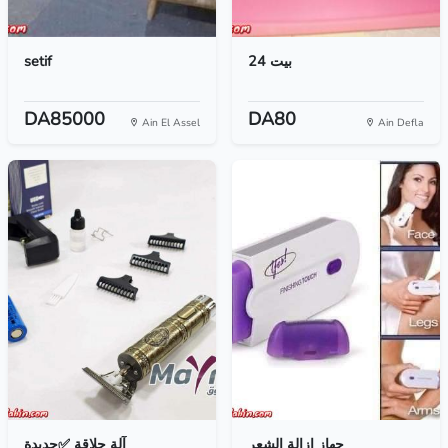
setif
بيت 24
DA85000
DA80
Ain El Assel
Ain Defla
جهاز إزالة الشعر
آلة حلاقة ✅جديدة