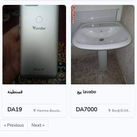
بيع ‏ lavabo
قسنطينة
DA19
DA7000
Hamma Bouzia...
Bordj El Kif...
« Previous
Next »