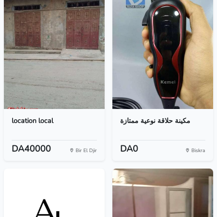
location local
مكينة حلاقة نوعية ممتازة
DA40000
DA0
Bir El Djir
Biskra