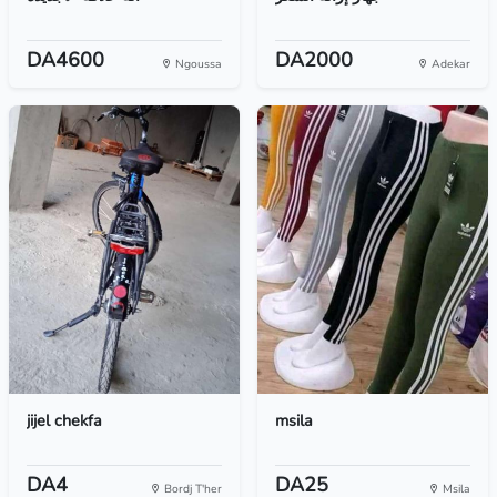
DA4600
DA2000
Ngoussa
Adekar
jijel chekfa
msila
DA4
DA25
Bordj T'her
Msila