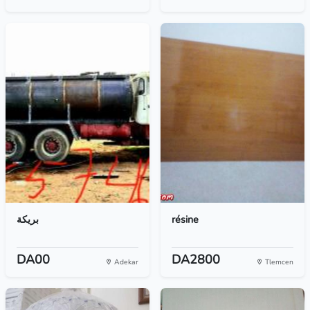
بريكة
résine
DA00
DA2800
Adekar
Tlemcen