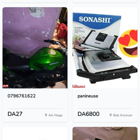
0796761622
panineuse
DA27
DA6800
Ain Naga
Bab Azzouar