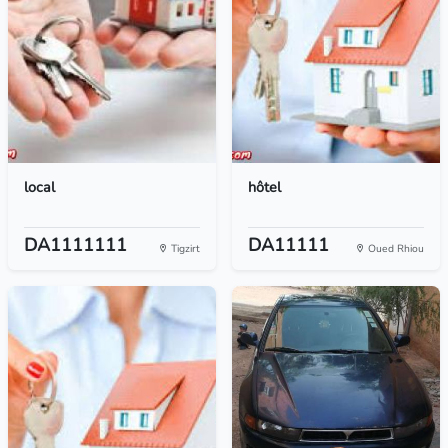
local
hôtel
DA1111111
DA11111
Tigzirt
Oued Rhiou