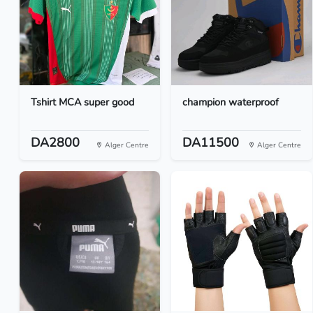
Tshirt MCA super good
champion waterproof
DA2800
DA11500
Alger Centre
Alger Centre