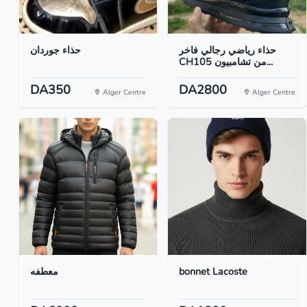
حذاء رياضي رجالي فاخر
حذاء جوردان
CH105 من تشامبيون...
DA350
DA2800
Alger Centre
Alger Centre
معطفه
bonnet Lacoste