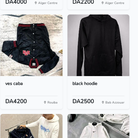
DA4000
DA2200
Alger Centre
Alger Centre
ves caba
black hoodie
DA4200
DA2500
Rouiba
Bab Azzouar