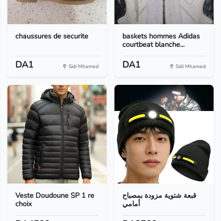
chaussures de securite
baskets hommes Adidas
courtbeat blanche...
DA1
DA1
Sidi Mhamed
Sidi Mhamed
Veste Doudoune SP 1 re
قبعة شتوية مزودة بمصباح
choix
أمامي