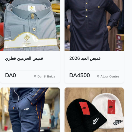
قميص العيد 2026
قميص الحرمين قطري
DA0
DA4500
Dar El Beida
Alger Centre