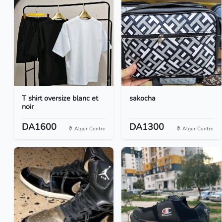
T shirt oversize blanc et
sakocha
noir
DA1600
DA1300
Alger Centre
Alger Centre