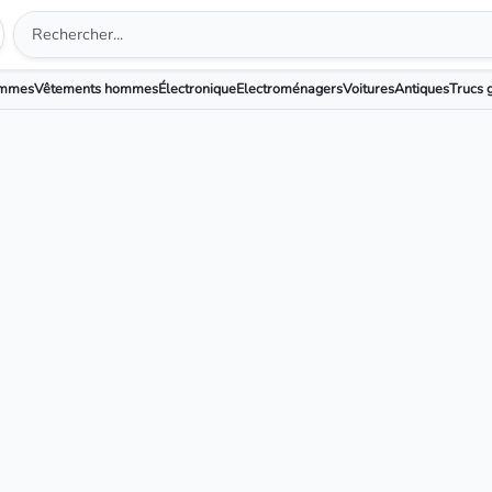
emmes
Vêtements hommes
Électronique
Electroménagers
Voitures
Antiques
Trucs g