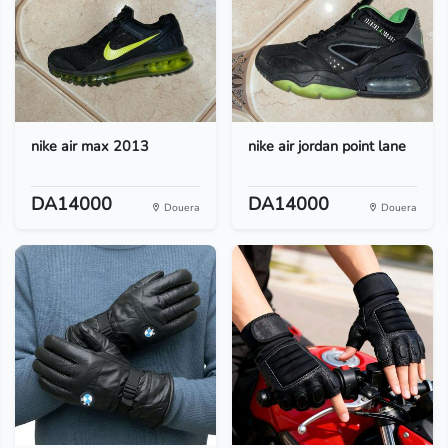
nike air max 2013
nike air jordan point lane
DA14000
DA14000
Douera
Douera