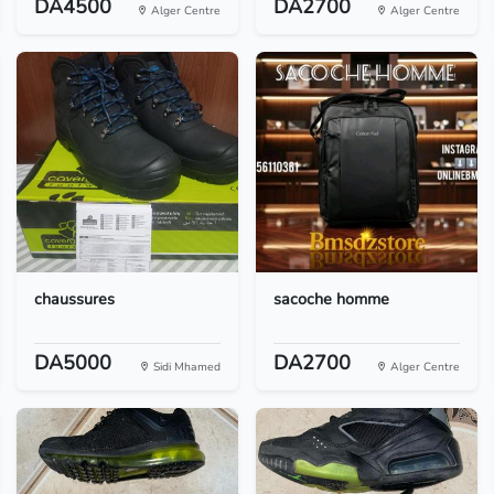
DA4500
DA2700
Alger Centre
Alger Centre
chaussures
sacoche homme
DA5000
DA2700
Sidi Mhamed
Alger Centre