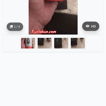
HD
1 / 4