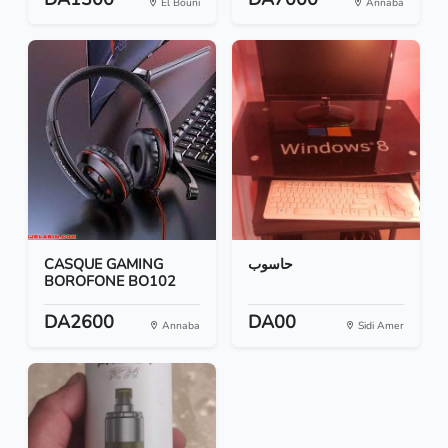
El Bouni
Annaba
CASQUE GAMING
حاسوب
BOROFONE BO102
DA2600
DA00
Annaba
Sidi Amer