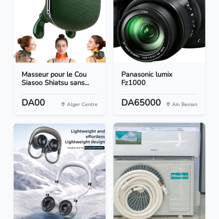
Masseur pour le Cou
Panasonic lumix
Siasoo Shiatsu sans...
Fz1000
DA00
DA65000
Alger Centre
Ain Benian