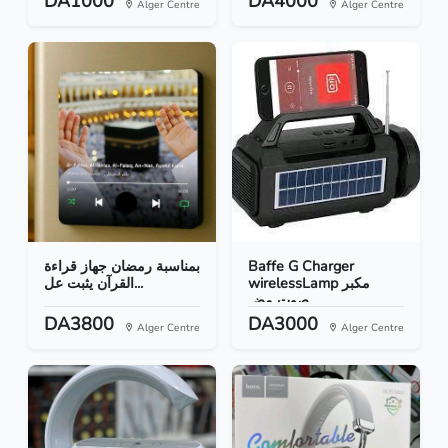
DA1000
DA4000
Alger Centre
Alger Centre
بمناسبة رمضان جهاز قراءة
Baffe G Charger
wirelessLamp مكبر
القرآن يثبت عل...
صوت مض...
DA3800
DA3000
Alger Centre
Alger Centre