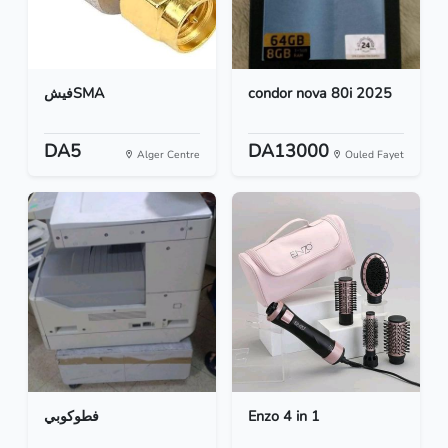
فيشSMA
condor nova 80i 2025
DA5
DA13000
Alger Centre
Ouled Fayet
فطوكوبي
Enzo 4 in 1