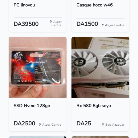
PC linovou
Casque hoco w46
Alger
DA39500
DA1500
Centre
Alger Centre
SSD Nvme 128gb
Rx 580 8gb soyo
DA2500
DA25
Alger Centre
Bab Azzouar