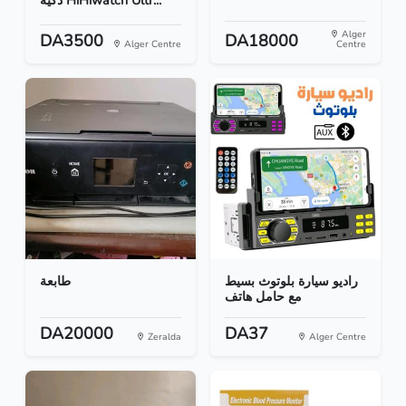
ذكية HiHiwatch Ultr...
Alger
DA3500
DA18000
Alger Centre
Centre
راديو سيارة بلوتوث بسيط
طابعة
مع حامل هاتف
DA20000
DA37
Zeralda
Alger Centre