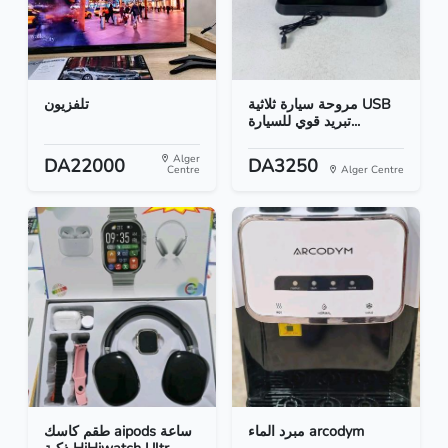
مروحة سيارة ثلاثية USB
تلفزيون
تبريد قوي للسيارة...
Alger
DA22000
DA3250
Centre
Alger Centre
مبرد الماء arcodym
طقم كاسك aipods ساعة