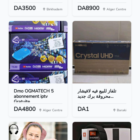
DA3500
DA8900
Birkhadem
Alger Centre
Dmo OGMATECH 5
تلفاز للبيع فيه لافيشار
abonnement iptv
محروقة برك جديد...
Gratuite
DA4800
DA1
Alger Centre
Baraki