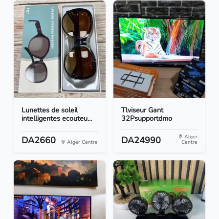
Lunettes de soleil
Tlviseur Gant
intelligentes ecouteu...
32Psupportdmo
Alger
DA2660
DA24990
Alger Centre
Centre