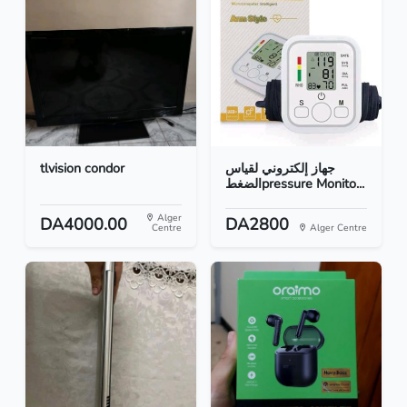
tlvision condor
جهاز إلكتروني لقياس
الضغطpressure Monito...
Alger
DA4000.00
DA2800
Centre
Alger Centre