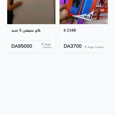
بلاي ستيشن 5 جديد
it 2166
Alger
DA95000
DA3700
Centre
Alger Centre