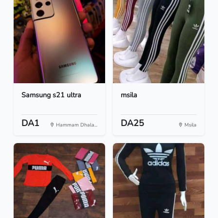
Samsung s21 ultra
msila
DA1
DA25
Hammam Dhala...
Msila