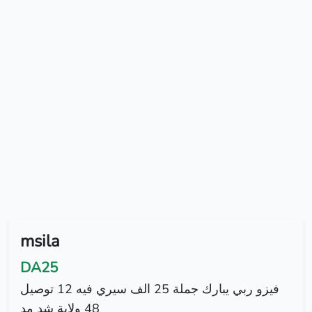
msila
DA25
فيزو ربي يبارك جملة 25 الف سيري فيه 12 توصيل
48 ولاية شد مد