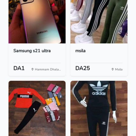
Samsung s21 ultra
msila
DA1
DA25
Hammam Dhala...
Msila