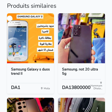
Produits similaires
Samsung Galaxy s duos
Samsung. not 20 ultra
trend II
5g
Hammam
DA1
DA13800000
Msila
Dhala...