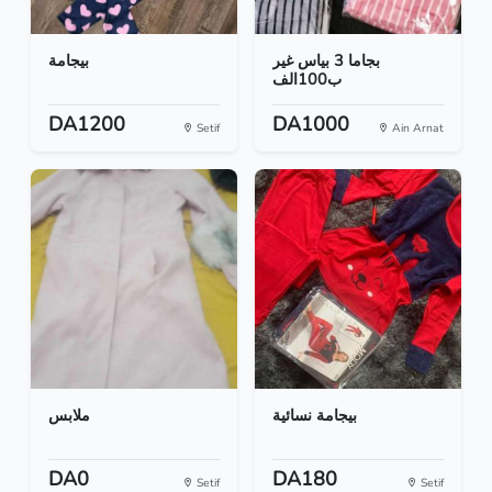
بجاما 3 بياس غير
بيجامة
ب100الف
DA1200
DA1000
Setif
Ain Arnat
بيجامة نسائية
ملابس
DA0
DA180
Setif
Setif