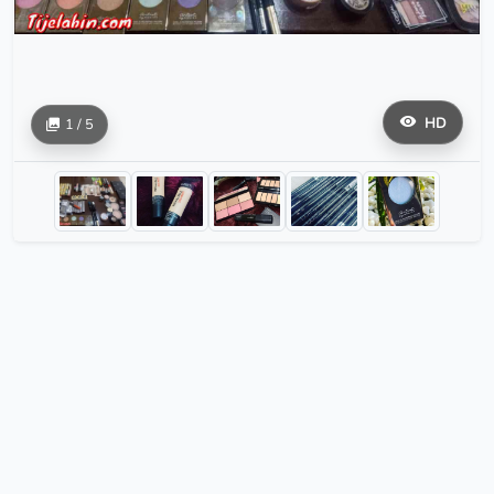
HD
1 / 5