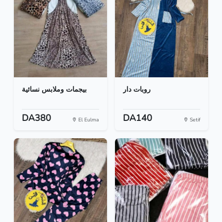
روبات دار
بيجمات وملابس نسائية
DA380
DA140
El Eulma
Setif