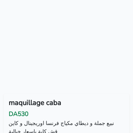
maquillage caba
DA530
نبيع جملة و ديطاي مكياج فرنسا اوريجينال و كاين
قش كابة باسعار خيالية