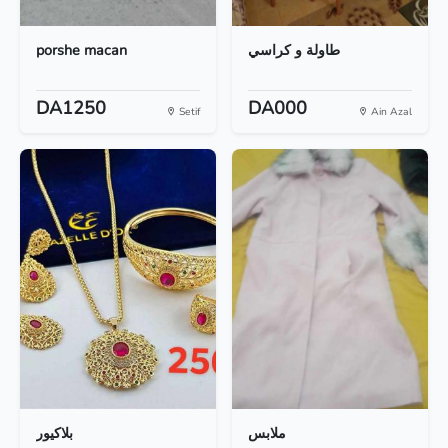
porshe macan
طاولة و كراسي
DA1250
DA000
Setif
Ain Azal
ملابس
بلاكيور