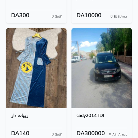
DA300
DA10000
Setif
El Eulma
روبات دار
cady2014TDI
DA140
DA300000
Setif
Ain Arnat