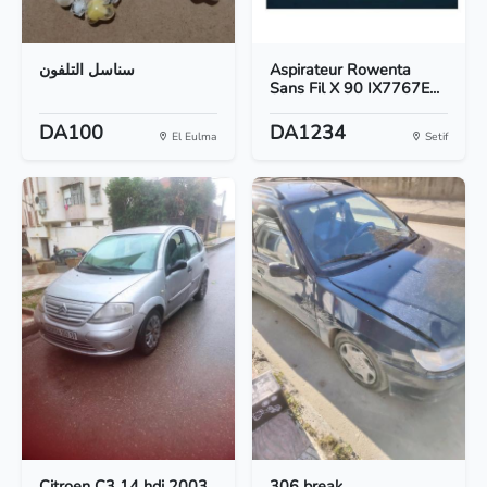
سناسل التلفون
Aspirateur Rowenta
Sans Fil X 90 IX7767E...
DA100
DA1234
El Eulma
Setif
Citroen C3 14 hdi 2003
306 break