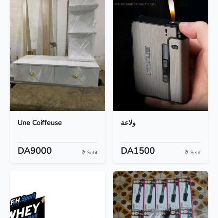
Une Coiffeuse
ولاعة
DA9000
DA1500
Setif
Setif