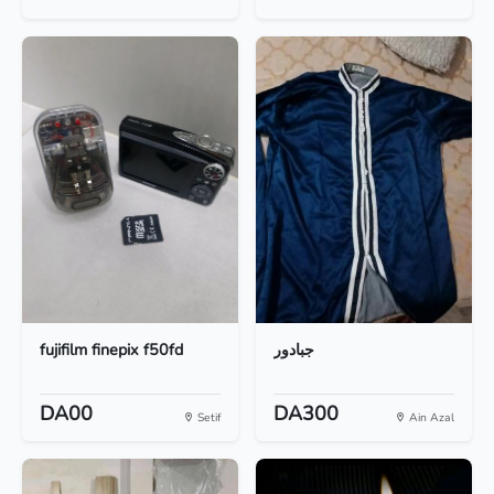
fujifilm finepix f50fd
جبادور
DA00
DA300
Setif
Ain Azal