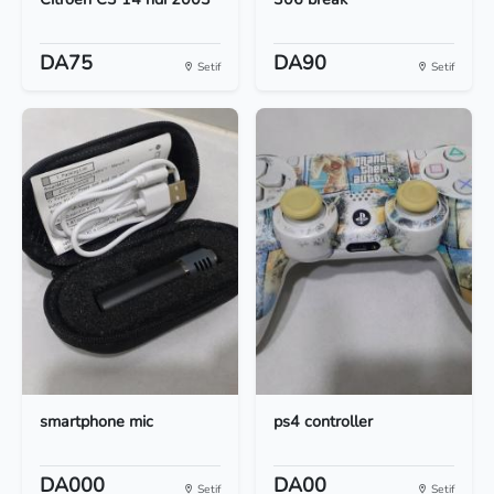
DA75
DA90
Setif
Setif
smartphone mic
ps4 controller
DA000
DA00
Setif
Setif