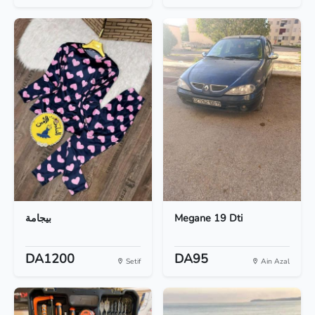
بيجامة
Megane 19 Dti
DA1200
DA95
Setif
Ain Azal