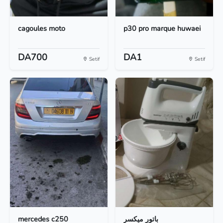
cagoules moto
p30 pro marque huwaei
DA700
DA1
Setif
Setif
mercedes c250
باتور ميكسر