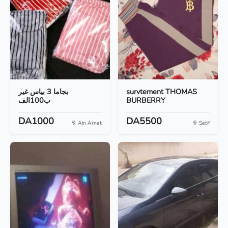
بجاما 3 بياس غير
survtement THOMAS
ب100الف
BURBERRY
DA1000
DA5500
Ain Arnat
Setif