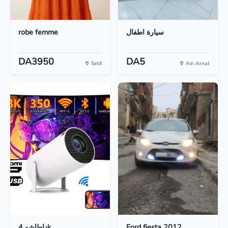
robe femme
سيارة اطفال
DA3950
DA5
Setif
Ain Arnat
داطاشو 4k
Ford fiesta 2012