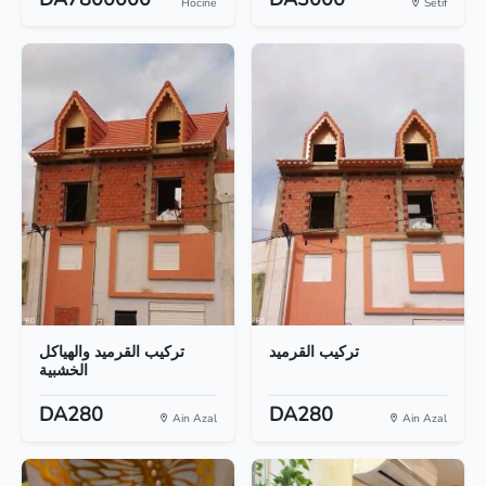
Hocine
Setif
تركيب القرميد
تركيب القرميد والهياكل
الخشبية
DA280
DA280
Ain Azal
Ain Azal