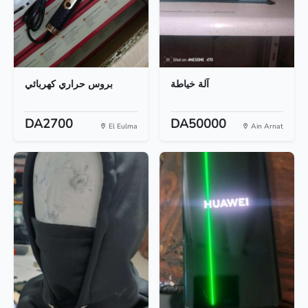
آلة خياطة
بروس حراري كهربائي
DA2700
DA50000
El Eulma
Ain Arnat