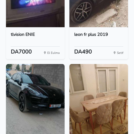
tlvision ENIE
leon fr plus 2019
DA7000
DA490
El Eulma
Setif