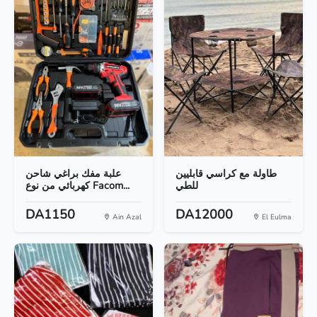
طاولة مع كراسي قابليين
علبة مفك براغي شاحن
للطي
كهربائي من نوع Facom...
DA1150
DA12000
Ain Azal
El Eulma