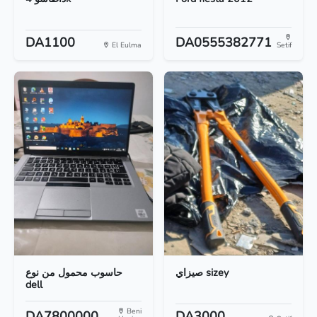
DA1100
DA0555382771
El Eulma
Setif
صيزاي sizey
حاسوب محمول من نوع
dell
Beni
DA7800000
DA3000