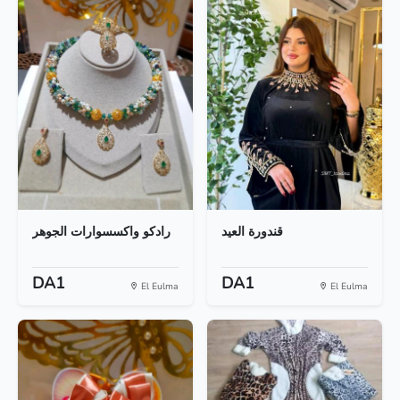
قندورة العيد
رادكو واكسسوارات الجوهر
DA1
DA1
El Eulma
El Eulma