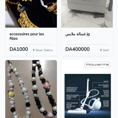
accessoires pour les
غسالة ملابس jg
filles
DA1000
DA400000
Bazer Sakhra
Setif