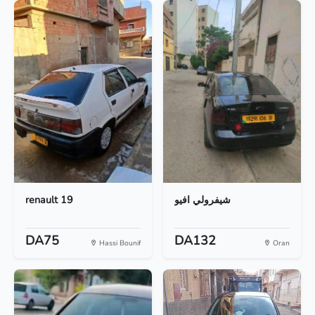
renault 19
شيفرولي افيو
DA75
DA132
Hassi Bounif
Oran