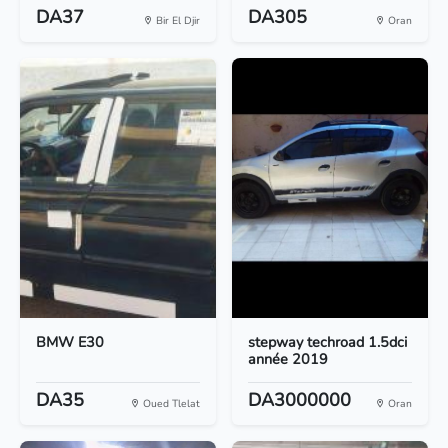
DA37
DA305
Bir El Djir
Oran
BMW E30
stepway techroad 1.5dci
année 2019
DA35
DA3000000
Oued Tlelat
Oran