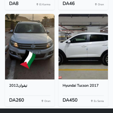
DA8
DA46
El Karma
Oran
تيقوان2012
Hyundai Tucson 2017
DA260
DA450
Oran
Es Senia