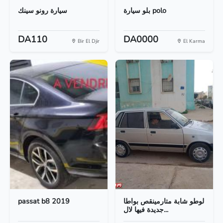
بلو سيارة polo
سيارة رونو سينك
DA110
DA0000
Bir El Djir
El Karma
passat b8 2019
لوطو شابة متارمينقص بواطا
جديدة فيها لال...