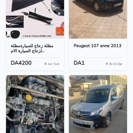
مظلة زجاج للسيارةمظلة
Peugeot 107 anne 2013
لزجاج السيارة الام...
DA4200
DA1
Ain Turk
Bir El Djir