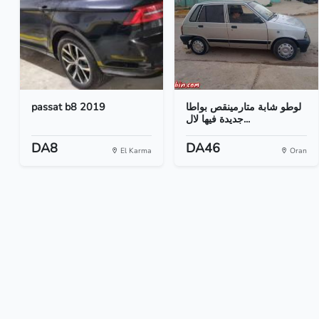
passat b8 2019
لوطو شابة متارمينقص بواطا
جديدة فيها لال...
DA8
DA46
El Karma
Oran