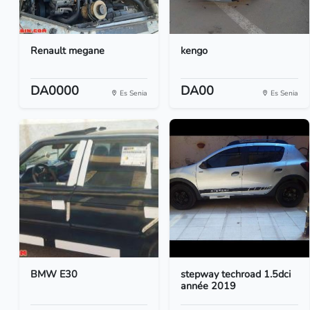
Renault megane
kengo
DA0000
DA00
Es Senia
Es Senia
BMW E30
stepway techroad 1.5dci
année 2019