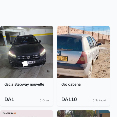
dacia stepway nouvelle
clio dabana
DA1
DA110
Oran
Tafraoui