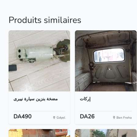
Produits similaires
إركات
مضخة بنزين سيارة نيبرى
DA490
DA26
Gdyel
Ben Freha