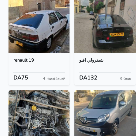
renault 19
شيفرولي افيو
DA75
DA132
Hassi Bounif
Oran