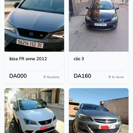
ibiza FR anne 2012
clio 3
DA000
DA160
Boutlelis
Es Senia