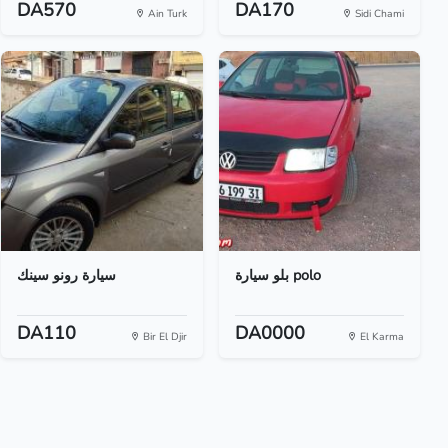
DA570
DA170
Ain Turk
Sidi Chami
بلو سيارة polo
سيارة رونو سينك
DA110
DA0000
Bir El Djir
El Karma