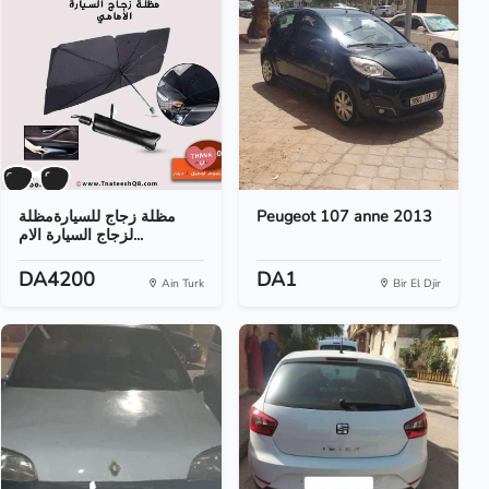
مظلة زجاج للسيارةمظلة
Peugeot 107 anne 2013
لزجاج السيارة الام...
DA4200
DA1
Ain Turk
Bir El Djir