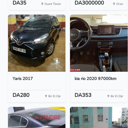
DA35
DA3000000
Oued Tlelat
Oran
Yaris 2017
kia rio 2020 97000km
DA280
DA353
Bir El Djir
Bir El Djir