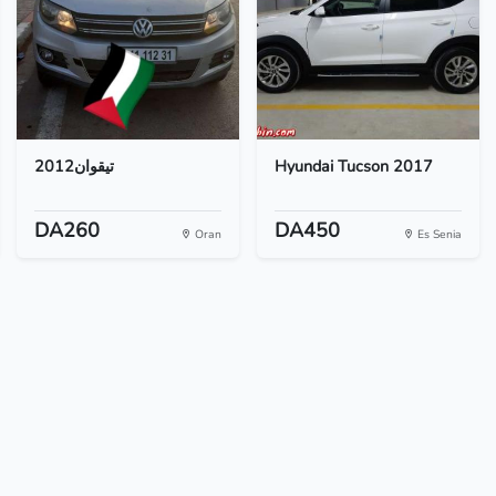
تيقوان2012
Hyundai Tucson 2017
DA260
DA450
Oran
Es Senia