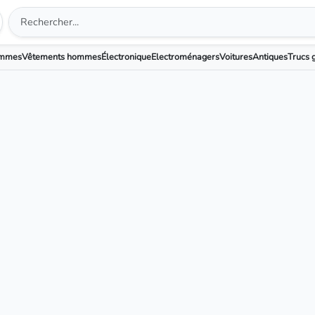
emmes
Vêtements hommes
Électronique
Electroménagers
Voitures
Antiques
Trucs g