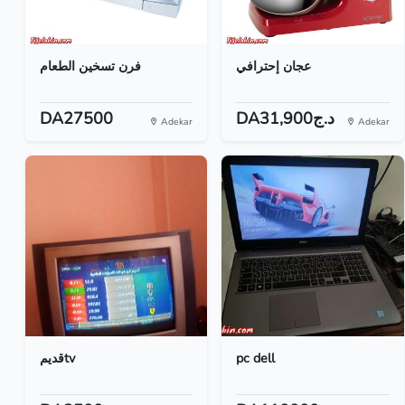
عجان إحترافي
فرن تسخين الطعام
DA27500
DA31,900د.ج
Adekar
Adekar
قديمtv
pc dell