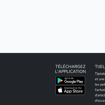
TÉLÉCHARGEZ
TIJE
L'APPLICATION
Tijela
et une
les pe
l'achat
d'artic
d'occa