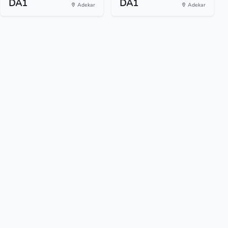
DA1
DA1
Adekar
Adekar