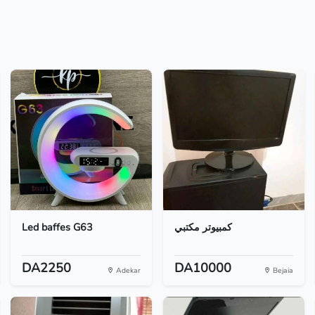
Led baffes G63
كمبيوتر مكتبي
DA2250
DA10000
Adekar
Bejaia