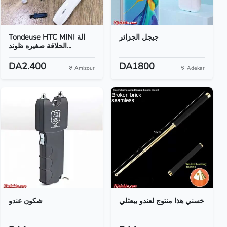
جيجل الجزائر
Tondeuse HTC MINI الة
الحلاقة صغيره ظوند...
DA2.400
DA1800
Amizour
Adekar
خسني هذا منتوج لعندو يبعثلي
شكون عندو