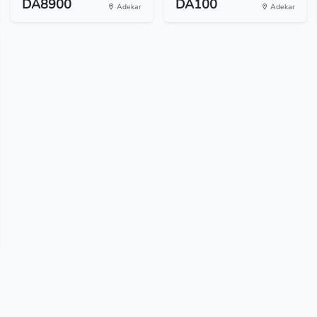
DA8900
DA100
Adekar
Adekar