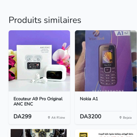
Produits similaires
Ecouteur A9 Pro Original
Nokia A1
ANC ENC
DA299
DA3200
Ait R'zine
Bejaia