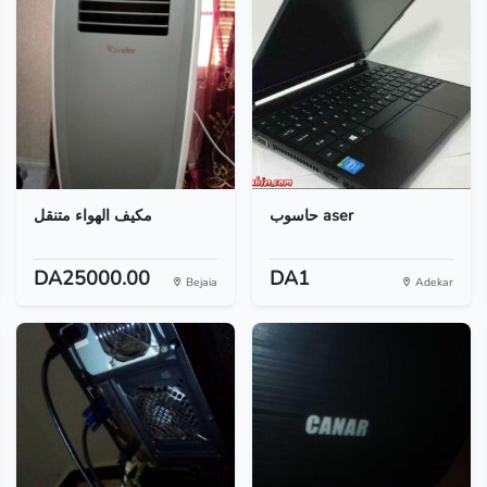
حاسوب aser
مكيف الهواء متنقل
DA25000.00
DA1
Bejaia
Adekar