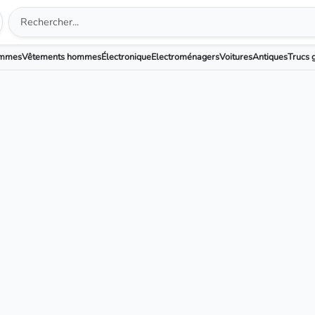
emmes
Vêtements hommes
Électronique
Electroménagers
Voitures
Antiques
Trucs g