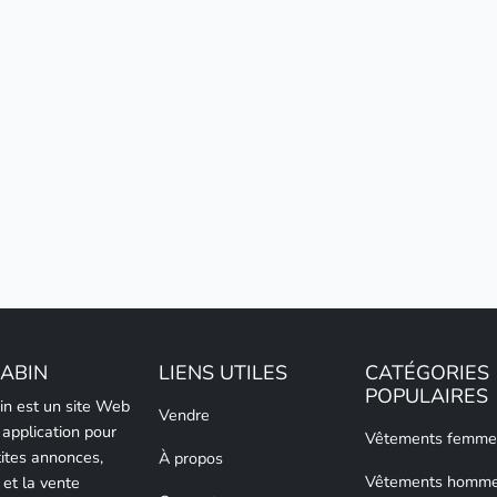
LABIN
LIENS UTILES
CATÉGORIES
POPULAIRES
bin est un site Web
Vendre
 application pour
Vêtements femme
tites annonces,
À propos
Vêtements homm
 et la vente