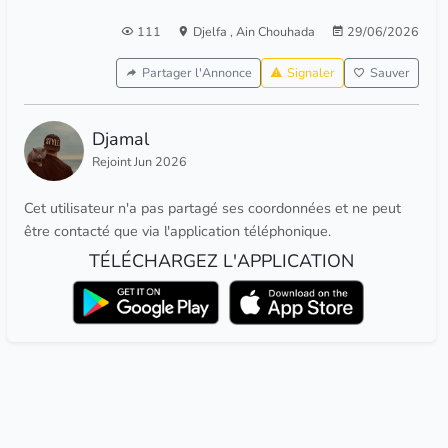
111
Djelfa
,
Ain Chouhada
29/06/2026
Partager l'Annonce
Signaler
Sauver
Djamal
Rejoint Jun 2026
Cet utilisateur n'a pas partagé ses coordonnées et ne peut
être contacté que via l'application téléphonique.
TÉLÉCHARGEZ L'APPLICATION