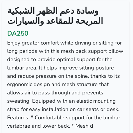
وسادة دعم الظهر الشبكية
المريحة للمقاعد والسيارات
DA250
Enjoy greater comfort while driving or sitting for
long periods with this mesh back support pillow
designed to provide optimal support for the
lumbar area. It helps improve sitting posture
and reduce pressure on the spine, thanks to its
ergonomic design and mesh structure that
allows air to pass through and prevents
sweating. Equipped with an elastic mounting
strap for easy installation on car seats or desk.
Features: * Comfortable support for the lumbar
vertebrae and lower back. * Mesh d