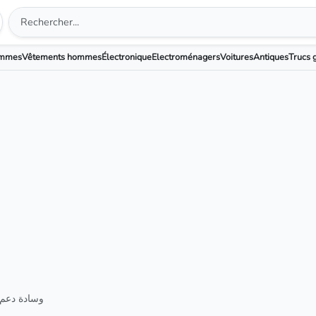
emmes
Vêtements hommes
Électronique
Electroménagers
Voitures
Antiques
Trucs g
وسادة دعم 