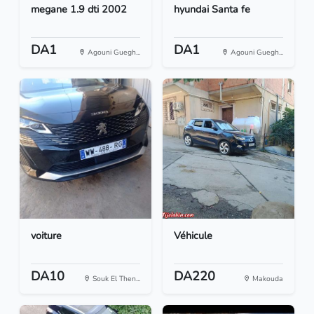
megane 1.9 dti 2002
hyundai Santa fe
DA1
DA1
Agouni Guegh...
Agouni Guegh...
voiture
Véhicule
DA10
DA220
Souk El Then...
Makouda