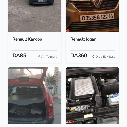
Renault Kangoo
Renault logan
DA85
DA360
Ait Toudert
Draa El Miza...