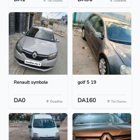
Tizi Ouzou
Ouadhia
Renault symbole
golf 5 19
DA0
DA160
Ouadhia
Tizi Ouzou