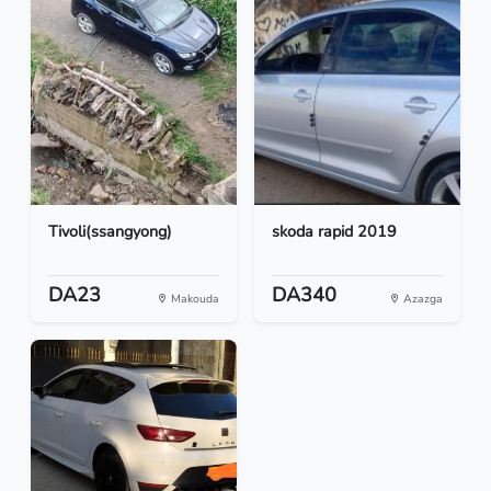
Tivoli(ssangyong)
skoda rapid 2019
DA23
DA340
Makouda
Azazga