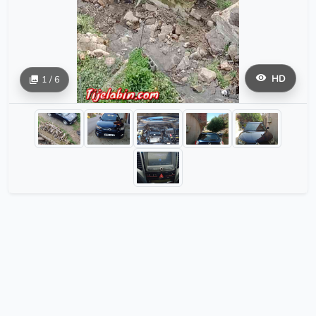
HD
1 / 6