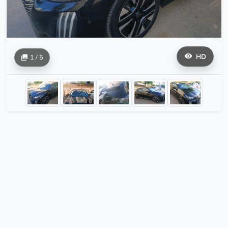
HD
1 / 5