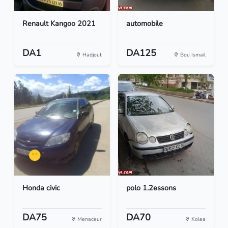
Renault Kangoo 2021
automobile
DA1
DA125
Hadjout
Bou Ismail
Honda civic
polo 1.2essons
DA75
DA70
Menaceur
Kolea