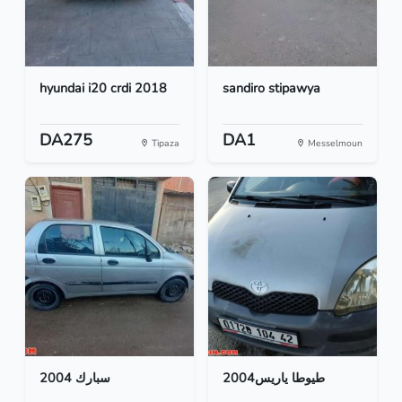
hyundai i20 crdi 2018
sandiro stipawya
DA275
DA1
Tipaza
Messelmoun
طيوطا ياريس2004
سبارك 2004