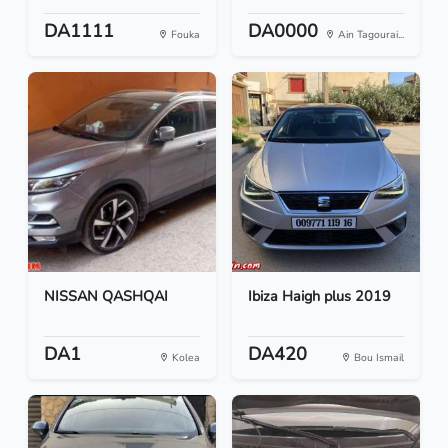
DA1111
DA0000
Fouka
Ain Tagourai...
NISSAN QASHQAI
Ibiza Haigh plus 2019
DA1
DA420
Kolea
Bou Ismail