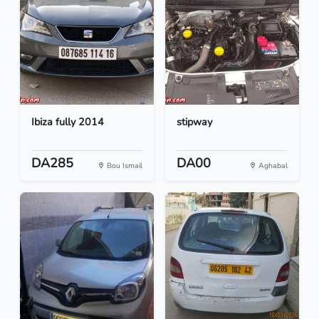
Ibiza fully 2014
stipway
DA285
DA00
Bou Ismail
Aghabal