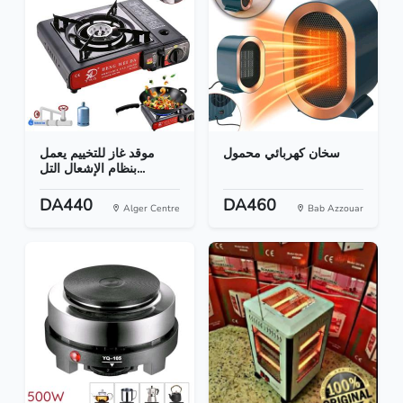
سخان كهربائي محمول
موقد غاز للتخييم يعمل
بنظام الإشعال التل...
DA440
DA460
Alger Centre
Bab Azzouar