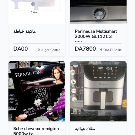
ماكينة خياطة
Panineuse Multismart
2000W GL1121 3
san...
DA00
DA7800
Alger Centre
Dar El Beida
Sche cheveux remigton
مقلاة هوائية
5000w tx