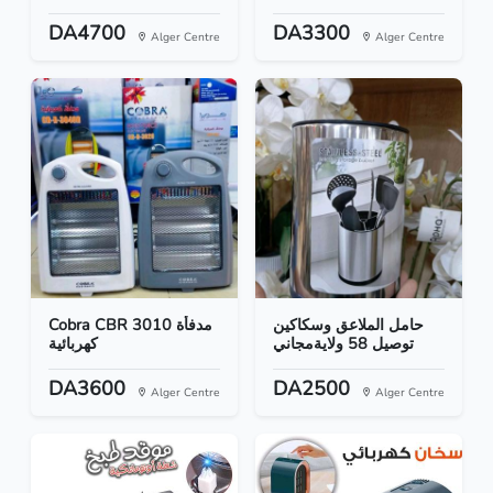
DA4700
DA3300
Alger Centre
Alger Centre
حامل الملاعق وسكاكين
Cobra CBR 3010 مدفأة
توصيل 58 ولايةمجاني
كهربائية
DA3600
DA2500
Alger Centre
Alger Centre