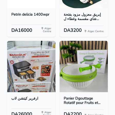
Petrin delicia 1400wpr
إبريق معزول مزود بفتحة
شاي مقسمة وغطاء ل...
Alger
DA16000
DA3200
Centre
Alger Centre
ارفرير كيتشن لاب
Panier Dgouttage
Rotatif pour Fruits et...
Alger
DA26000
DA2200