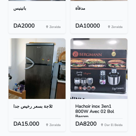
مدفأة
بانينيس
DA2000
DA10000
Zeralda
Zeralda
ثلاجة بسعر رخيص جدا
Hachoir inox 3en1
800W Avec 02 Bol
Bergm...
DA15.000
DA8200
Zeralda
Dar El Beida