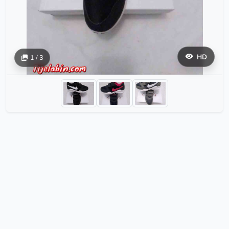
HD
1 / 3