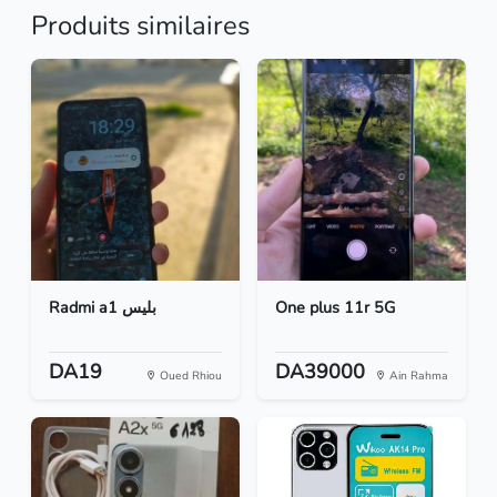
Produits similaires
Radmi a1 بليس
One plus 11r 5G
DA19
DA39000
Oued Rhiou
Ain Rahma