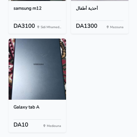
samsung m12
أحذية أطفال
DA3100
DA1300
Sidi Mhamed...
Mazouna
Galaxy tab A
DA10
Mediouna