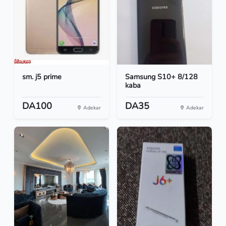
sm. j5 prime
Samsung S10+ 8/128
kaba
DA100
DA35
Adekar
Adekar