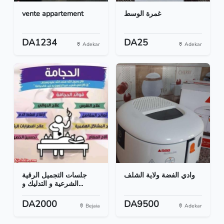
vente appartement
غمرة الوسط
DA1234
DA25
Adekar
Adekar
وادي الفضة ولاية الشلف
جلسات التجميل الرقية
الشرعية و التدليك و...
DA2000
DA9500
Bejaia
Adekar