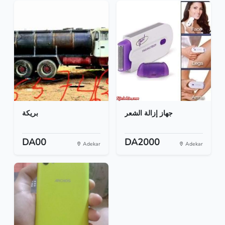
جهاز إزالة الشعر
بريكة
DA00
DA2000
Adekar
Adekar