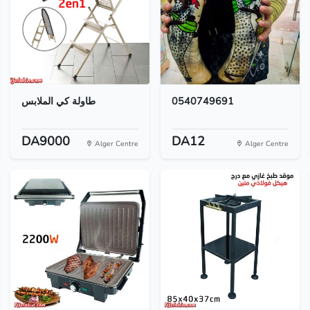
طاولة كي الملابس
0540749691
DA9000
DA12
Alger Centre
Alger Centre