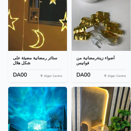
أضواء زينةرمضانية من
ستائر رمضانية مضيئة على
فوانيس
شكل هلال
DA00
DA00
Alger Centre
Alger Centre