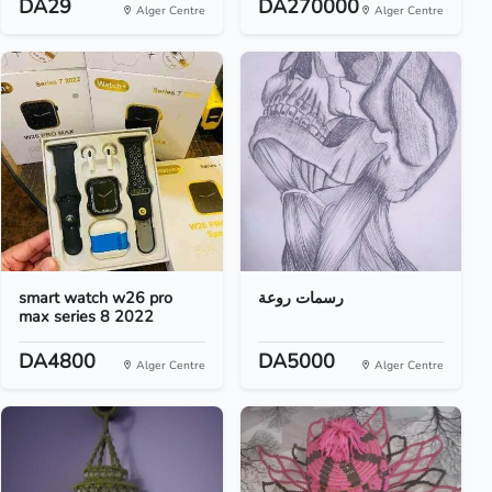
DA29
DA270000
Alger Centre
Alger Centre
smart watch w26 pro
رسمات روعة
max series 8 2022
DA4800
DA5000
Alger Centre
Alger Centre