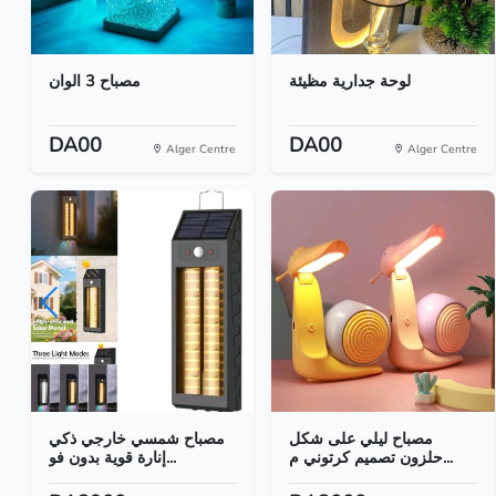
لوحة جدارية مظيئة
مصباح 3 الوان
DA00
DA00
Alger Centre
Alger Centre
مصباح ليلي على شكل
مصباح شمسي خارجي ذكي
حلزون تصميم كرتوني م...
إنارة قوية بدون فو...