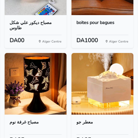
مصباح ديكور علي شكل
boites pour bagues
طاوس
DA00
DA1000
Alger Centre
Alger Centre
معطر جو
مصباح غرفة نوم