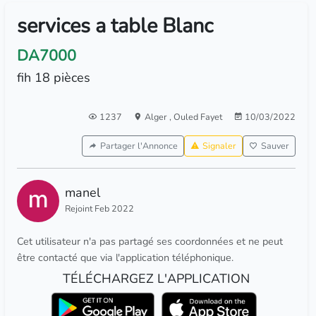
services a table Blanc
DA7000
fih 18 pièces
1237
Alger
,
Ouled Fayet
10/03/2022
Partager l'Annonce
Signaler
Sauver
manel
Rejoint Feb 2022
Cet utilisateur n'a pas partagé ses coordonnées et ne peut
être contacté que via l'application téléphonique.
TÉLÉCHARGEZ L'APPLICATION