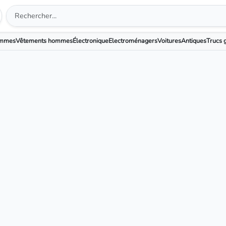
emmes
Vêtements hommes
Électronique
Electroménagers
Voitures
Antiques
Trucs g