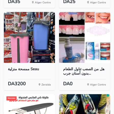
DA35
DA25
Alger Centre
Alger Centre
هل من الصعب تناول الطعام
ممسحة منزلية Seau
بدون أسنان جرب...
DA3200
DA0
Zeralda
Alger Centre