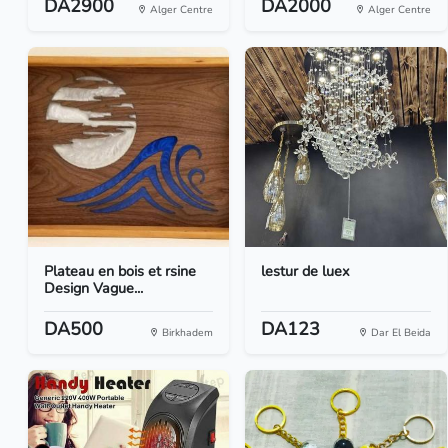
DA2900
DA2000
Alger Centre
Alger Centre
Plateau en bois et rsine
lestur de luex
Design Vague...
DA500
DA123
Birkhadem
Dar El Beida