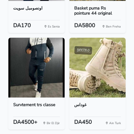
اونصومبل سويت
Basket puma Rs
pointure 44 original
DA170
DA5800
Es Senia
Ben Freha
Survtement trs classe
غوداس
DA4500+
DA450
Bir El Djir
Ain Turk