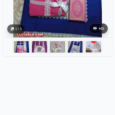
HD
1 / 5