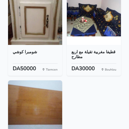
قطيفا مغربية تقيلة مع اربع
شومبرا كوشي
مطارح
DA50000
DA30000
Tlemcen
Bouhlou