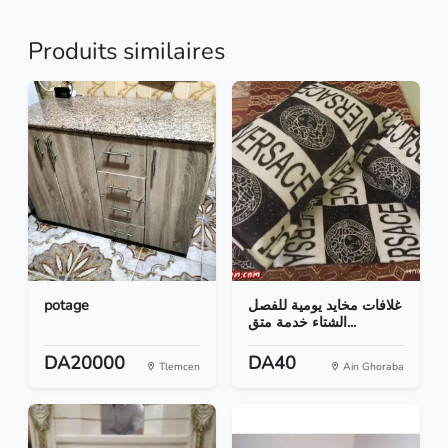
Produits similaires
potage
غلافات مخايد يومية للفصل
الشتاء خدمة متق...
DA20000
DA40
Tlemcen
Ain Ghoraba