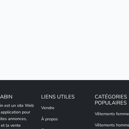
LABIN
LIENS UTILES
CATÉGORIES
POPULAIRES
bin est un site Web
Vendre
 application pour
Vêtements femme
tites annonces,
À propos
Vêtements homm
 et la vente