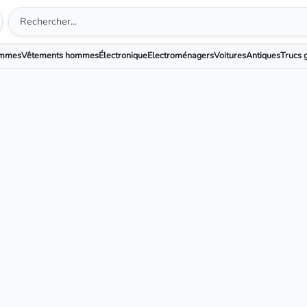
emmes
Vêtements hommes
Électronique
Electroménagers
Voitures
Antiques
Trucs g