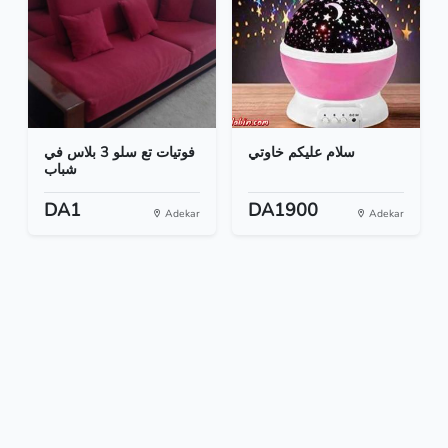
سلام عليكم خاوتي
فوتيات تع سلو 3 بلاس في
شباب
DA1
DA1900
Adekar
Adekar