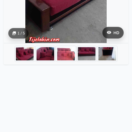
HD
1 / 5