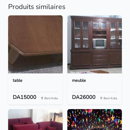
Produits similaires
table
meuble
DA15000
DA26000
Beni Ksila
Beni Ksila