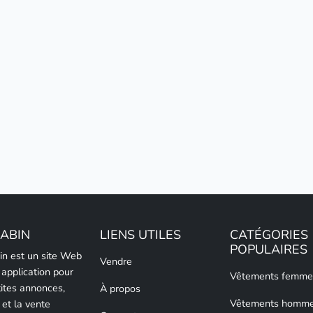
LABIN
LIENS UTILES
CATÉGORIES
POPULAIRES
bin est un site Web
Vendre
 application pour
Vêtements femme
tites annonces,
À propos
Vêtements homm
 et la vente