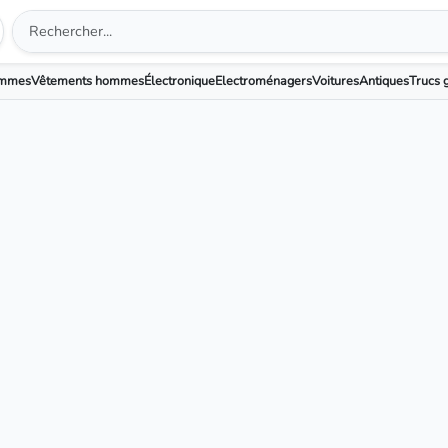
emmes
Vêtements hommes
Électronique
Electroménagers
Voitures
Antiques
Trucs g