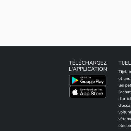
TÉLÉCHARGEZ
TIJE
L'APPLICATION
Tijela
et une
les pe
l'achat
d'artic
d'occa
voitur
vêteme
électri