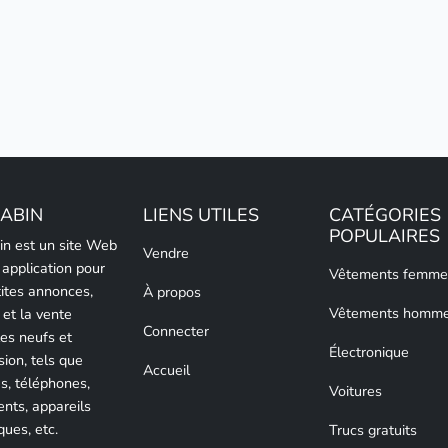
LABIN
LIENS UTILES
CATÉGORIES
POPULAIRES
bin est un site Web
Vendre
 application pour
Vêtements femme
tites annonces,
À propos
Vêtements homm
 et la vente
Connecter
les neufs et
Électronique
sion, tels que
Accueil
es, téléphones,
Voitures
nts, appareils
ques, etc.
Trucs gratuits