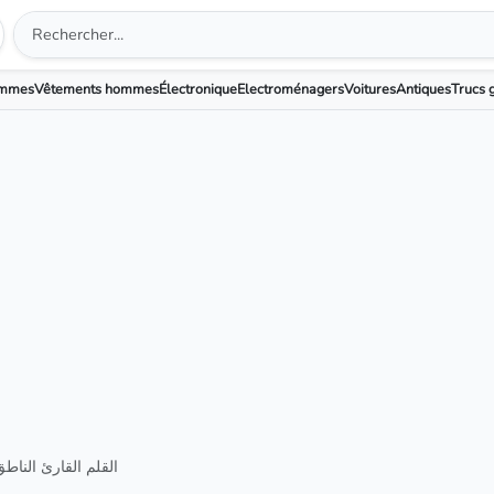
emmes
Vêtements hommes
Électronique
Electroménagers
Voitures
Antiques
Trucs g
القلم القارئ الناط