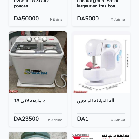
tlviseur LG 3D 42
rideaux gipure 5m de
pouces
largeur en tres bon...
DA50000
DA5000
Bejaia
Adekar
آلة الخياطة للمبتدئين
ماشنة لافي 18 k
DA23500
DA1
Adekar
Adekar