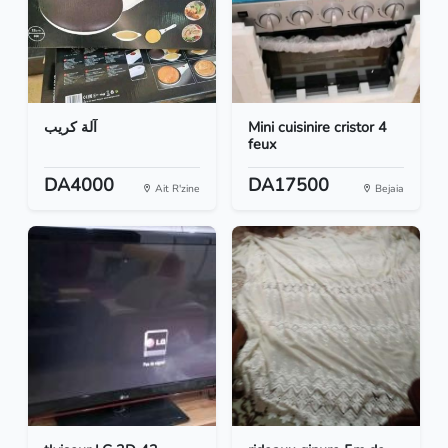
آلة كريب
Mini cuisinire cristor 4
feux
DA4000
DA17500
Ait R'zine
Bejaia