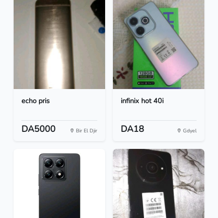
echo pris
infinix hot 40i
DA5000
DA18
Bir El Djir
Gdyel