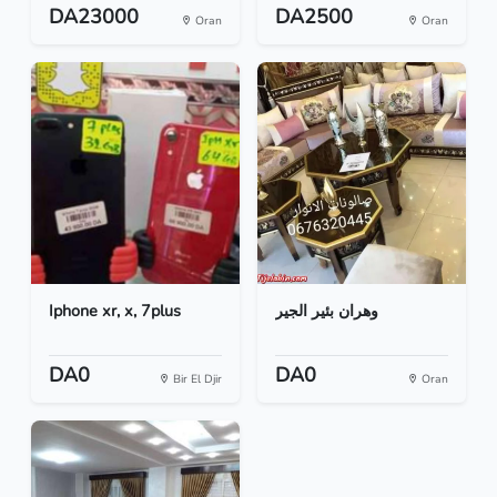
DA23000
DA2500
Oran
Oran
Iphone xr, x, 7plus
وهران بئير الجير
DA0
DA0
Bir El Djir
Oran