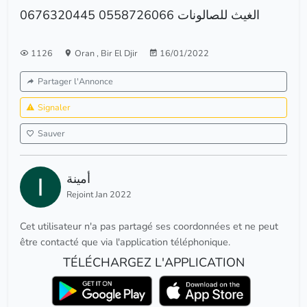
الغيث للصالونات 0558726066 0676320445
1126
Oran
,
Bir El Djir
16/01/2022
Partager l'Annonce
Signaler
Sauver
أمينة
Rejoint Jan 2022
Cet utilisateur n'a pas partagé ses coordonnées et ne peut
être contacté que via l'application téléphonique.
TÉLÉCHARGEZ L'APPLICATION