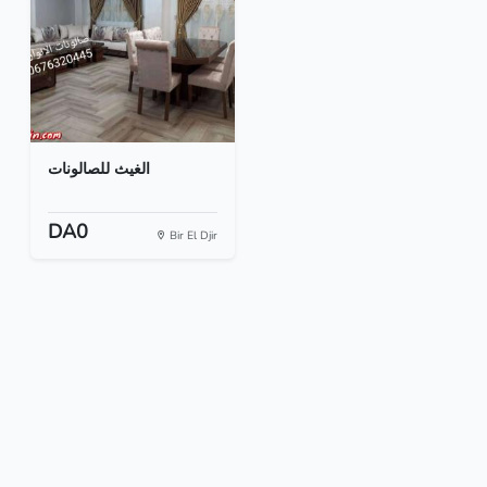
الغيث للصالونات
DA0
Bir El Djir