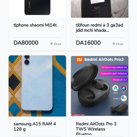
tlphone shaomi Mi14t
tilifoun redmi a 3 ga3ad
jdid mchi khada...
DA80000
DA16000
Oran
Oran
samsung A15 RAM 4
Redmi AirDots Pro 3
128 g
TWS Wireless
Bluetoo...