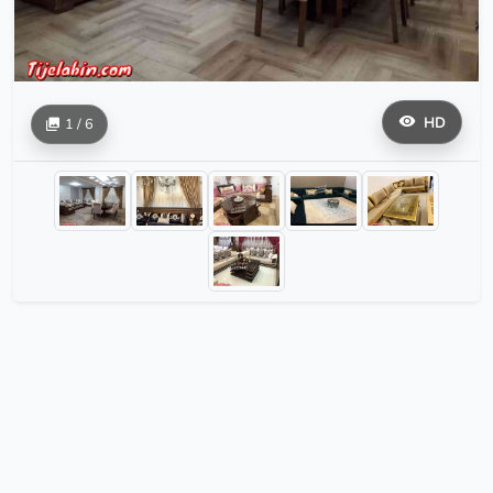
HD
1 / 6