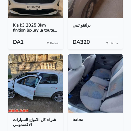
Kia k3 2025 0km
برلنقو تيبي
finition luxury la toute...
DA1
DA320
Batna
Batna
شراء كل الانواع السيارات
batna
الاكسدونتي