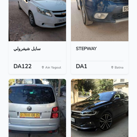
سايل شيفرولي
STEPWAY
DA122
DA1
Ain Yagout
Batna