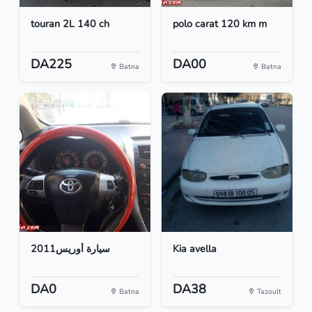
touran 2L 140 ch
polo carat 120 km m
DA225
DA00
Batna
Batna
2011سيارة أوريس
Kia avella
DA0
DA38
Batna
Tazoult