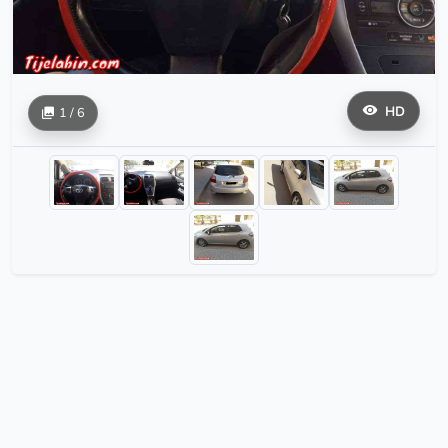
HD
1 / 6