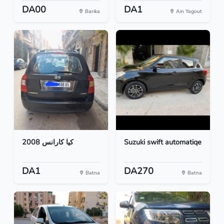
DA00
DA1
Barika
Ain Yagout
كيا كارانس 2008
Suzuki swift automatiqe
DA1
DA270
Batna
Batna