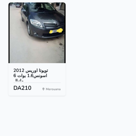
تويوتا اوريس 2012
اسونس1.6 بوات 6
مانيال...
DA210
Merouana