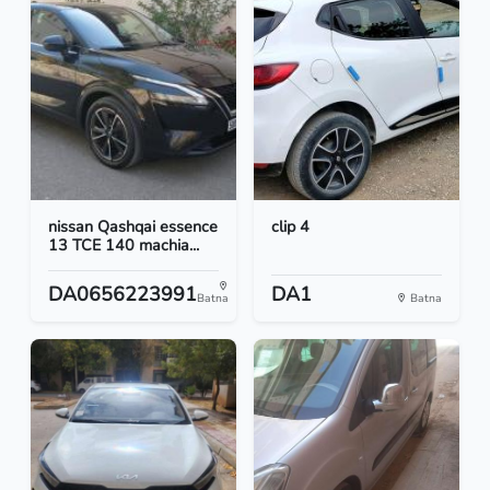
nissan Qashqai essence
clip 4
13 TCE 140 machia...
DA0656223991
DA1
Batna
Batna