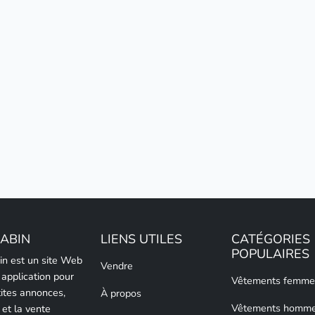
LABIN
LIENS UTILES
CATÉGORIES
POPULAIRES
bin est un site Web
Vendre
 application pour
Vêtements femme
tites annonces,
À propos
Vêtements homm
 et la vente