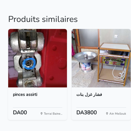
Produits similaires
pinces assirti
فشار غزل بنات
DA00
DA3800
Terrai Baine...
Ain Mellouk