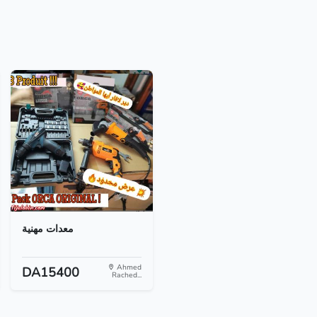
معدات مهنية
Ahmed
DA15400
Rached...