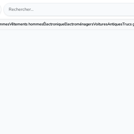
emmes
Vêtements hommes
Électronique
Electroménagers
Voitures
Antiques
Trucs g