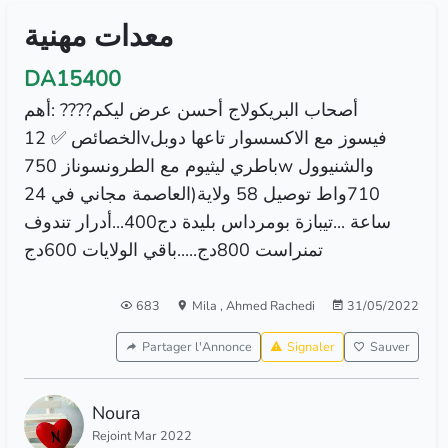
معدات مهنية
DA15400
أصحاب البريكولاج أحسن عرض ليكم???? :أهم
الخصائص ✅ 12vفيسوز مع الاكسسوار تاعها دوبل
باطري ليثيوم مع الطرونسوناز 750w والشنيوول
710واط توصيل 58 ولاية(العاصمة مجاني في 24
ساعة ...تيبازة بومرداس بليدة دج400...أدرار تندوف
تمنراست 800دج.....باقي الولايات 600دج
683
Mila
,
Ahmed Rachedi
31/05/2022
Partager l'Annonce
Signaler
Sauver
Noura
Rejoint Mar 2022