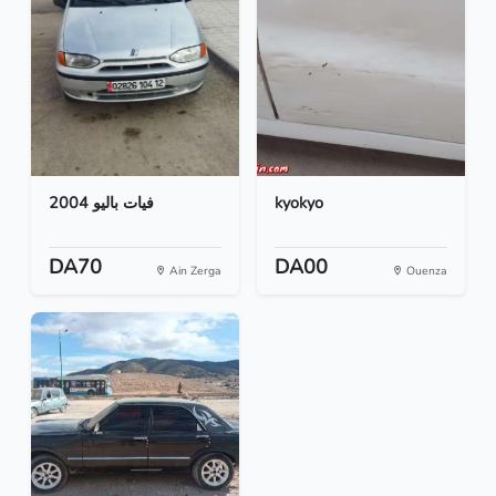
فيات باليو 2004
kyokyo
DA70
DA00
Ain Zerga
Ouenza