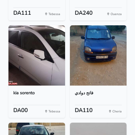
DA111
DA240
Tebessa
Ouenza
kia sorento
فاتح دوادي
DA00
DA110
Tebessa
Cheria