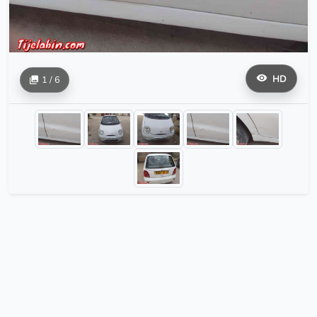
HD
1 / 6