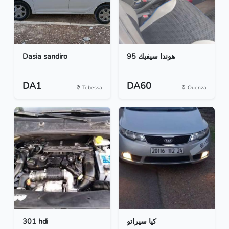
Dasia sandiro
هوندا سيفيك 95
DA1
DA60
Tebessa
Ouenza
301 hdi
كيا سيراتو