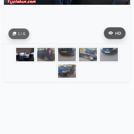
HD
1 / 6