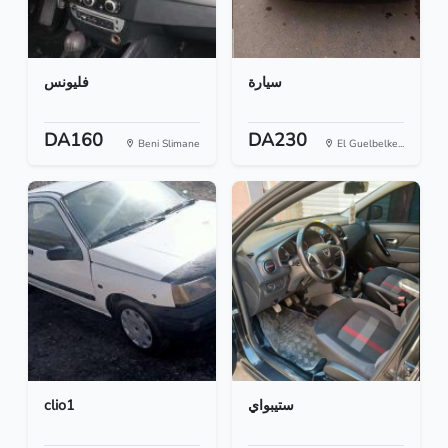
سيارة
فليونس
DA160
DA230
Beni Slimane
El Guelbelke...
clio1
ستيبواي