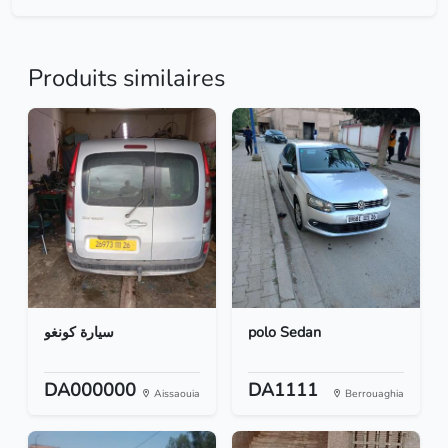
Produits similaires
سيارة كونغو
polo Sedan
DA000000
DA1111
Aissaouia
Berrouaghia