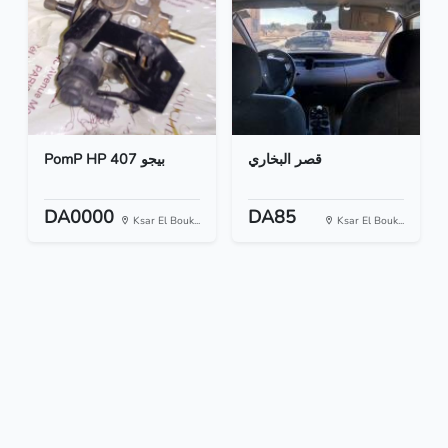
قصر البخاري
PomP HP 407 بيجو
DA0000
DA85
Ksar El Bouk...
Ksar El Bouk...