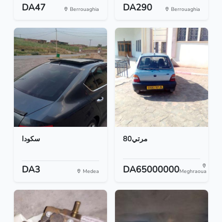
DA47
DA290
Berrouaghia
Berrouaghia
مرتي80
سكودا
DA3
DA65000000
Medea
Meghraoua