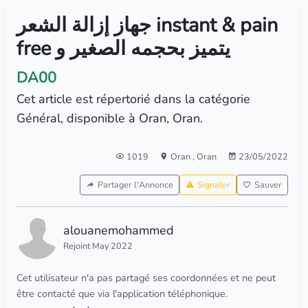
جهاز إزالة الشعر instant & pain
free يتميز بحجمه الصغير و
DA00
Cet article est répertorié dans la catégorie
Général, disponible à Oran, Oran.
1019
Oran
,
Oran
23/05/2022
Partager l'Annonce
Signaler
Sauver
alouanemohammed
Rejoint May 2022
Cet utilisateur n'a pas partagé ses coordonnées et ne peut
être contacté que via l'application téléphonique.