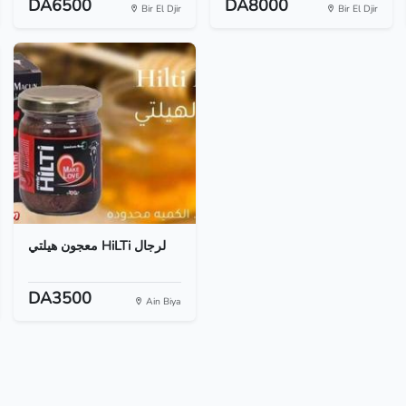
DA6500
DA8000
Bir El Djir
Bir El Djir
معجون هيلتي HiLTi لرجال
DA3500
Ain Biya