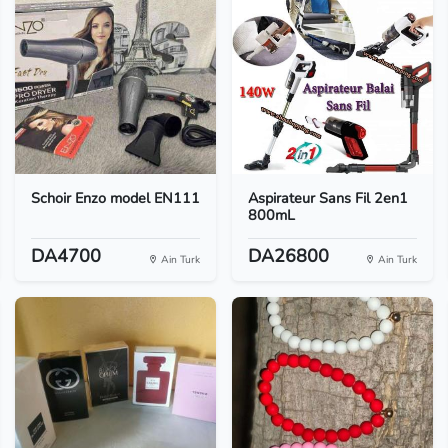
Schoir Enzo model EN111
Aspirateur Sans Fil 2en1
800mL
DA4700
DA26800
Ain Turk
Ain Turk