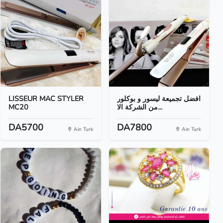
LISSEUR MAC STYLER
افضل تجميعة ليسور و بوكلور
MC20
من الشركة الا...
DA5700
DA7800
Ain Turk
Ain Turk