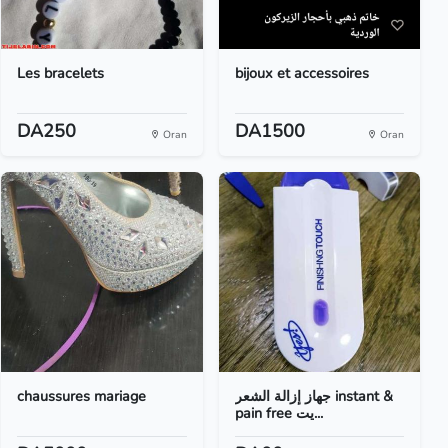
Les bracelets
bijoux et accessoires
DA250
DA1500
Oran
Oran
chaussures mariage
جهاز إزالة الشعر instant &
pain free يت...