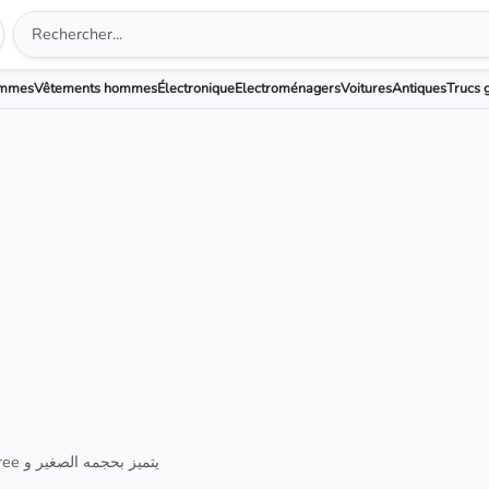
emmes
Vêtements hommes
Électronique
Electroménagers
Voitures
Antiques
Trucs g
جهاز إزالة الشعر instant & pain free يتميز بحجمه الصغير و