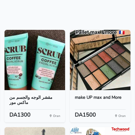
مقشر الوجه والجسم من
make UP max and More
ماكس مور
DA1300
DA1500
Oran
Oran