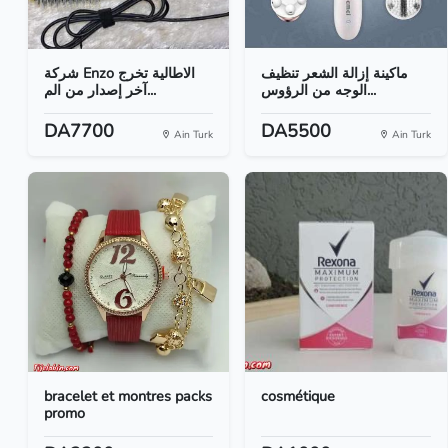
ماكينة إزالة الشعر تنظيف
شركة Enzo الاطالية تخرج
الوجه من الرؤوس...
آخر إصدار من الم...
DA7700
DA5500
Ain Turk
Ain Turk
bracelet et montres packs
cosmétique
promo