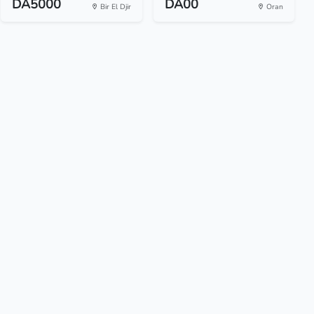
DA5000
DA00
Bir El Djir
Oran