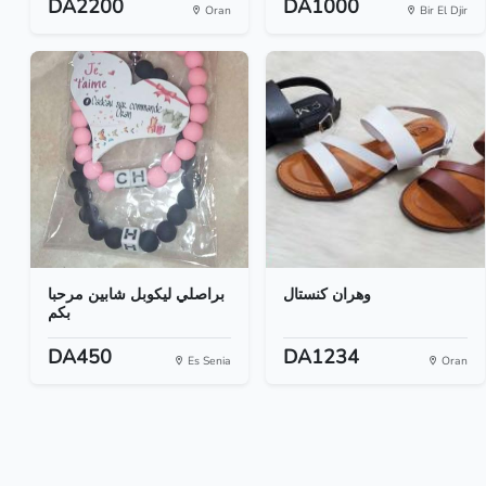
DA2200
DA1000
Oran
Bir El Djir
وهران كنستال
براصلي ليكوبل شابين مرحبا
بكم
DA450
DA1234
Es Senia
Oran