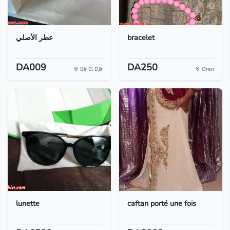
عطر الأصلي
bracelet
DA009
DA250
Bir El Djir
Oran
lunette
caftan porté une fois