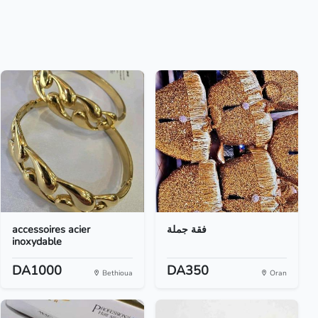
accessoires acier
فقة جملة
inoxydable
DA1000
DA350
Bethioua
Oran