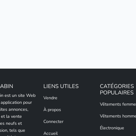
LABIN
LIENS UTILES
CATÉGORIES
POPULAIRES
bin est un site Web
Vendre
 application pour
Vêtements femme
tites annonces,
À propos
Vêtements homm
 et la vente
Connecter
les neufs et
Électronique
sion, tels que
Accueil