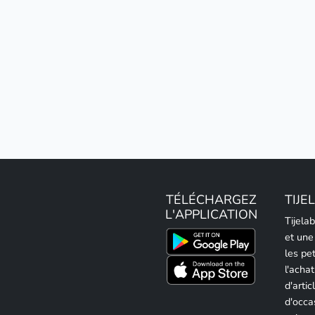
TÉLÉCHARGEZ
TIJE
L'APPLICATION
Tijela
et une
les pe
l'achat
d'artic
d'occa