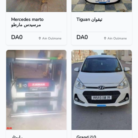
Mercedes marto
Tiguan تيقوان
مرسيدس مارطو
DA0
DA0
Ain Oulmane
Ain Oulmane
رابوتاز
Grand i10