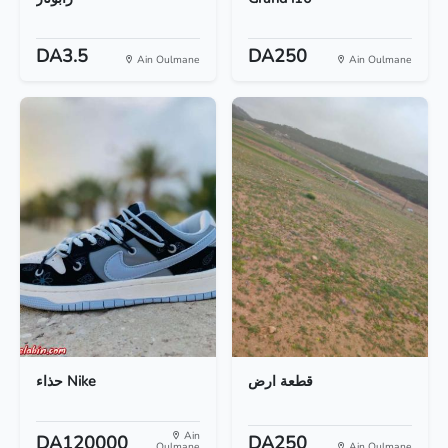
DA3.5
DA250
Ain Oulmane
Ain Oulmane
قطعة ارض
حذاء Nike
Ain
DA120000
DA250
Oulmane
Ain Oulmane