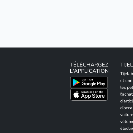
TÉLÉCHARGEZ
TIJE
L'APPLICATION
Tijela
et une
les pe
l'achat
d'artic
d'occa
voitur
vêteme
électri