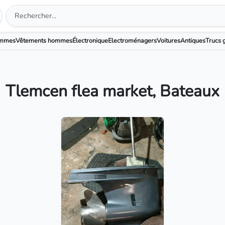
emmes
Vêtements hommes
Électronique
Electroménagers
Voitures
Antiques
Trucs g
Tlemcen flea market, Bateaux