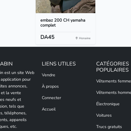
embaz 200 CH yamaha
complet
DA45
Honaine
LABIN
LIENS UTILES
CATÉGORIES
POPULAIRES
bin est un site Web
Vendre
 application pour
Vêtements femme
tites annonces,
À propos
Vêtements homm
 et la vente
Connecter
les neufs et
Électronique
sion, tels que
Accueil
es, téléphones,
Voitures
nts, appareils
ques, etc.
Trucs gratuits