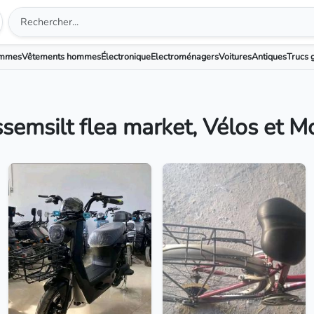
emmes
Vêtements hommes
Électronique
Electroménagers
Voitures
Antiques
Trucs g
ssemsilt flea market, Vélos et M