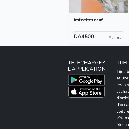
trotinettes neuf
DA4500
Ammari
TÉLÉCHARGEZ
TIJE
L'APPLICATION
Tijela
et une
les pe
l'achat
d'artic
d'occa
voitur
vêteme
électri