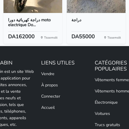
دراجة
دراجة كهربائية دورا moto
electrique Do...
DA162000
DA55000
Tissemsilt
Tissemsilt
LABIN
LIENS UTILES
CATÉGORIES
POPULAIRES
bin est un site Web
Vendre
 application pour
Vêtements femme
tites annonces,
À propos
Vêtements homm
 et la vente
Connecter
les neufs et
Électronique
sion, tels que
Accueil
es, téléphones,
Voitures
nts, appareils
ques, etc.
Trucs gratuits