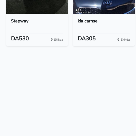
Stepway
kia carnse
DA530
DA305
Skikda
Skikda