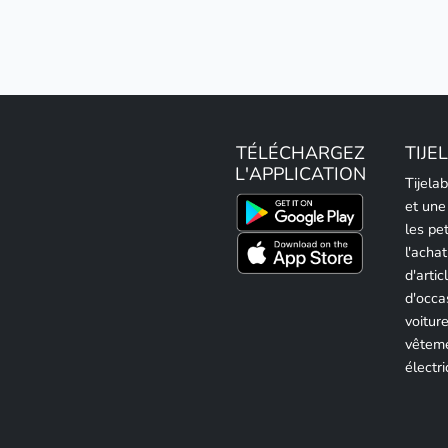
TÉLÉCHARGEZ
TIJE
L'APPLICATION
Tijela
et une
les pe
l'achat
d'artic
d'occa
voitur
vêteme
électri