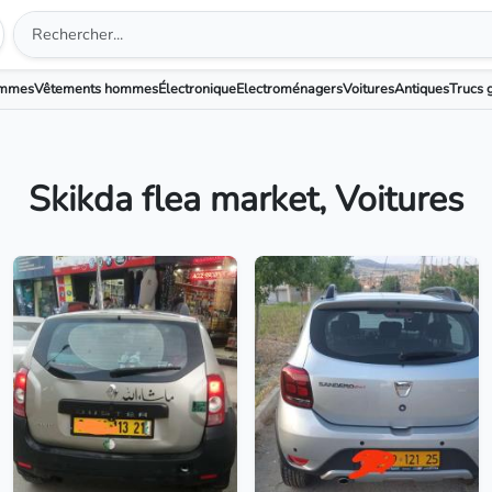
emmes
Vêtements hommes
Électronique
Electroménagers
Voitures
Antiques
Trucs g
Skikda flea market, Voitures