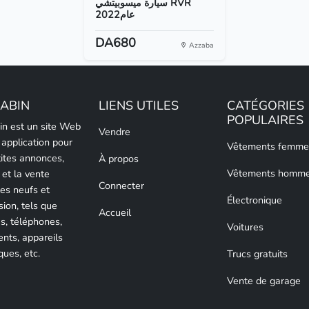
سيارة ميسوبيتشي RVR
عام2022
DA680
Azzaba
LABIN
LIENS UTILES
CATÉGORIES
POPULAIRES
bin est un site Web
Vendre
 application pour
Vêtements femme
tites annonces,
À propos
Vêtements homm
 et la vente
Connecter
les neufs et
Électronique
sion, tels que
Accueil
es, téléphones,
Voitures
nts, appareils
ques, etc.
Trucs gratuits
Vente de garage