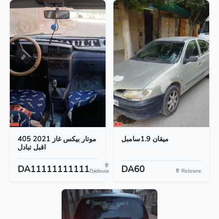
ميقان 1.9سامبل
405 موتار بيكس غاز 2021
اقبل تبادل
DA11111111111
DA60
Djidiouia
Relizane