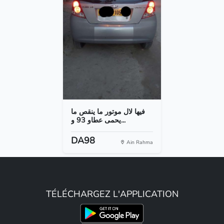
فيها لال موتور ما ينقص ما
يحمى عطاو 93 و...
DA98
Ain Rahma
TÉLÉCHARGEZ L'APPLICATION