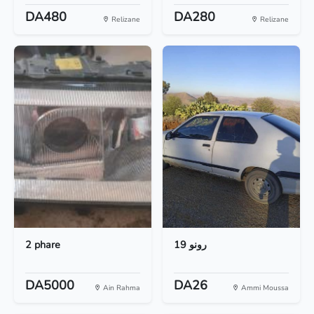
DA480
DA280
Relizane
Relizane
2 phare
رونو 19
DA5000
DA26
Ain Rahma
Ammi Moussa