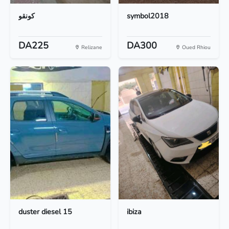
كونقو
symbol2018
DA225
DA300
Relizane
Oued Rhiou
duster diesel 15
ibiza