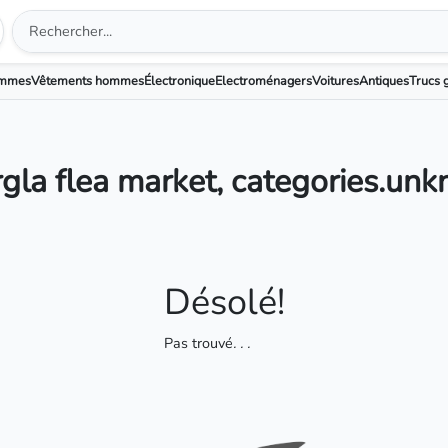
emmes
Vêtements hommes
Électronique
Electroménagers
Voitures
Antiques
Trucs g
gla flea market, categories.un
Désolé!
Pas trouvé
. . .