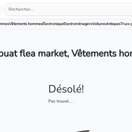
emmes
Vêtements hommes
Électronique
Electroménagers
Voitures
Antiques
Trucs g
ouat flea market, Vêtements h
Désolé!
Pas trouvé
. . .