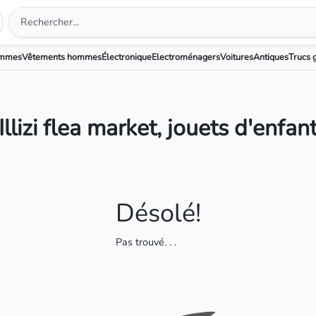
emmes
Vêtements hommes
Électronique
Electroménagers
Voitures
Antiques
Trucs g
Illizi flea market, jouets d'enfan
Désolé!
Pas trouvé
. . .