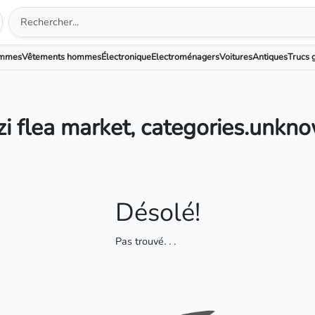
emmes
Vêtements hommes
Électronique
Electroménagers
Voitures
Antiques
Trucs g
lizi flea market, categories.unkn
Désolé!
Pas trouvé
. . .