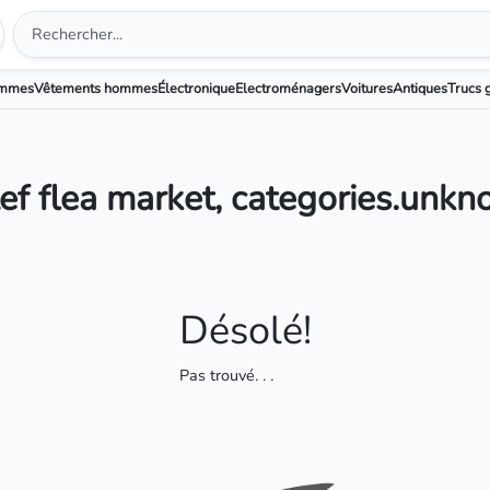
emmes
Vêtements hommes
Électronique
Electroménagers
Voitures
Antiques
Trucs g
ef flea market, categories.unk
Désolé!
Pas trouvé
. . .