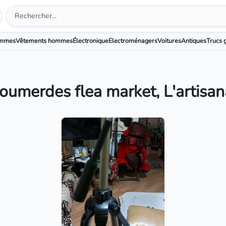
emmes
Vêtements hommes
Électronique
Electroménagers
Voitures
Antiques
Trucs g
oumerdes flea market, L'artisan