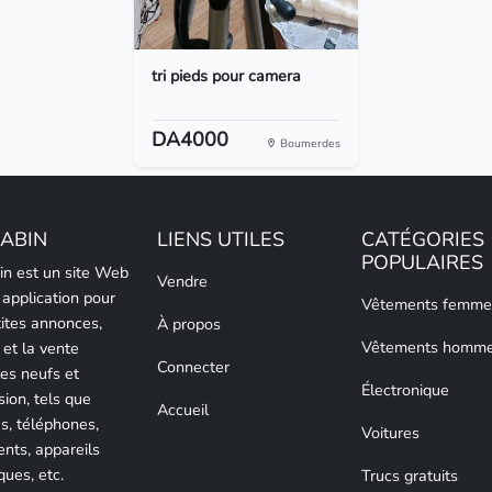
tri pieds pour camera
DA4000
Boumerdes
LABIN
LIENS UTILES
CATÉGORIES
POPULAIRES
bin est un site Web
Vendre
 application pour
Vêtements femme
tites annonces,
À propos
Vêtements homm
 et la vente
Connecter
les neufs et
Électronique
sion, tels que
Accueil
es, téléphones,
Voitures
nts, appareils
ques, etc.
Trucs gratuits