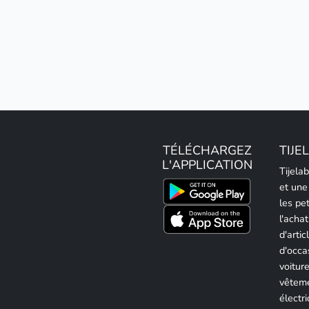
TÉLÉCHARGEZ
TIJE
L'APPLICATION
Tijela
et une
les pe
l'achat
d'artic
d'occa
voitur
vêteme
électri