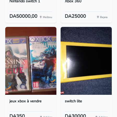
Nintendo switch 1
Xbox 360
DA50000,00
DA25000
Melbou
Bejaia
jeux xbox à vendre
switch lite
DA350
DA30000