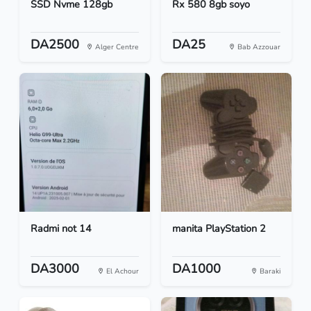
SSD Nvme 128gb
Rx 580 8gb soyo
DA2500
DA25
Alger Centre
Bab Azzouar
Radmi not 14
manita PlayStation 2
DA3000
DA1000
El Achour
Baraki