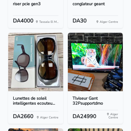
riser pcie gen3
conglateur geant
DA4000
DA30
Tassala El M...
Alger Centre
Lunettes de soleil
Tlviseur Gant
intelligentes ecouteu...
32Psupportdmo
Alger
DA2660
DA24990
Alger Centre
Centre