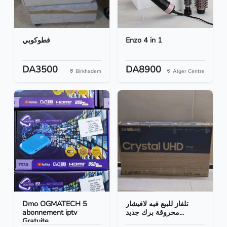
فطوكوبي
Enzo 4 in 1
DA3500
DA8900
Birkhadem
Alger Centre
Dmo OGMATECH 5
تلفاز للبيع فيه لافيشار
abonnement iptv
محروقة برك جديد...
Gratuite