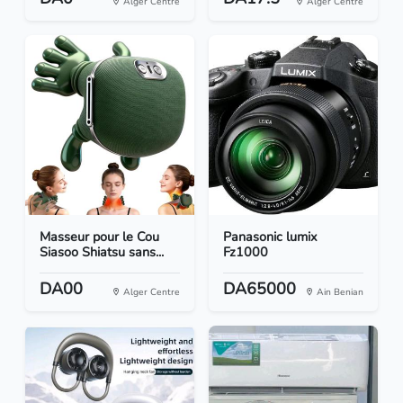
Alger Centre
Alger Centre
Masseur pour le Cou
Panasonic lumix
Siasoo Shiatsu sans...
Fz1000
DA00
DA65000
Alger Centre
Ain Benian