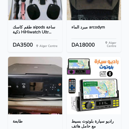
مبرد الماء arcodym
طقم كاسك aipods ساعة
ذكية HiHiwatch Ultr...
Alger
DA3500
DA18000
Alger Centre
Centre
راديو سيارة بلوتوث بسيط
طابعة
مع حامل هاتف