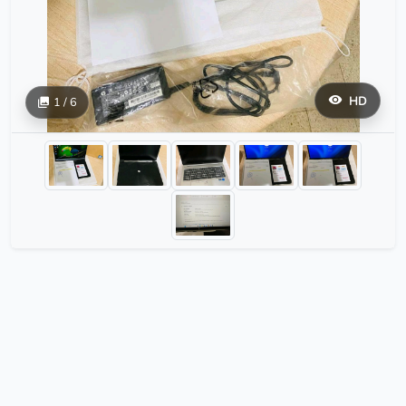
HD
1 / 6