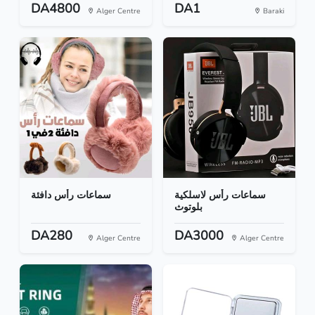
DA4800
DA1
Alger Centre
Baraki
سماعات رأس لاسلكية
سماعات رأس دافئة
بلوتوث
DA280
DA3000
Alger Centre
Alger Centre