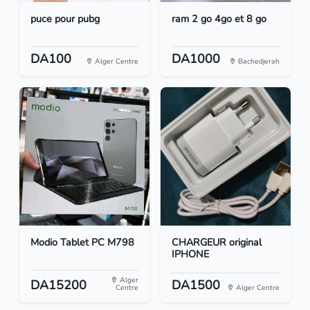
puce pour pubg
ram 2 go 4go et 8 go
DA100
DA1000
Alger Centre
Bachedjerah
Modio Tablet PC M798
CHARGEUR original
IPHONE
Alger
DA15200
DA1500
Centre
Alger Centre