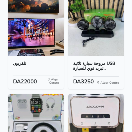
مروحة سيارة ثلاثية USB
تلفزيون
تبريد قوي للسيارة...
Alger
DA22000
DA3250
Centre
Alger Centre