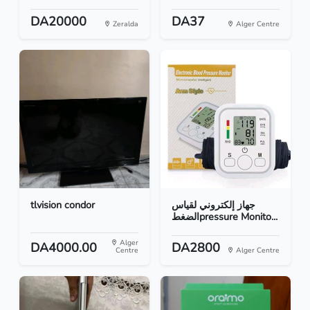
DA20000
DA37
Zeralda
Alger Centre
tlvision condor
جهاز إلكتروني لقياس
الضغطpressure Monito...
Alger
DA4000.00
DA2800
Centre
Alger Centre