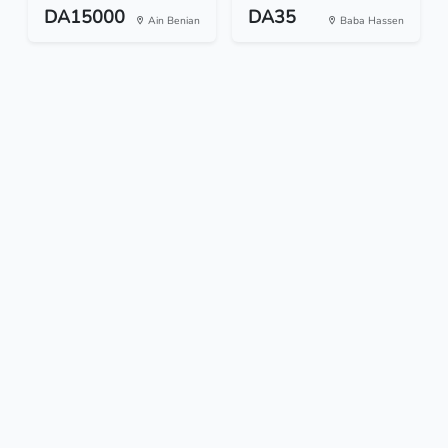
DA15000
DA35
Ain Benian
Baba Hassen