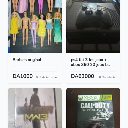
Barbies original
ps4 fat 3 les jeux +
xbox 360 20 jeux b...
DA1000
DA63000
Bab Azzouar
Souidania