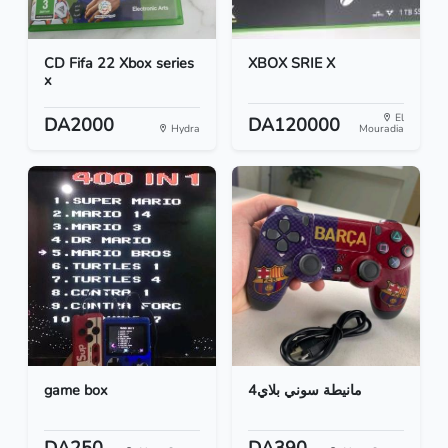
CD Fifa 22 Xbox series
XBOX SRIE X
x
El
DA2000
DA120000
Hydra
Mouradia
game box
مانيطة سوني بلاي4