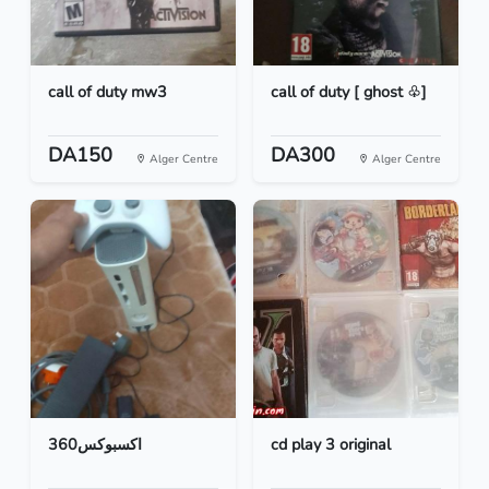
call of duty mw3
call of duty [ ghost ♧]
DA150
DA300
Alger Centre
Alger Centre
اكسبوكس360
cd play 3 original