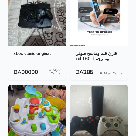
xbox clasic original
قارئ قلم وماسح ضوئي
ومترجم لـ 160 لغة
Alger
DA00000
DA285
Centre
Alger Centre