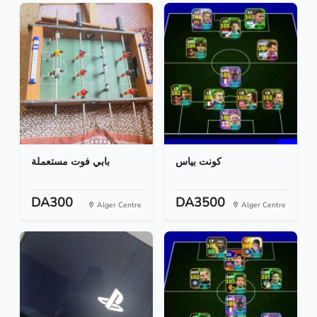
كونت بياس
بابي فوت مستعملة
DA300
DA3500
Alger Centre
Alger Centre