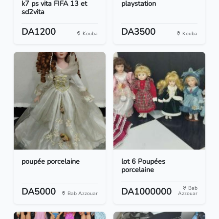
k7 ps vita FIFA 13 et
playstation
sd2vita
DA1200
DA3500
Kouba
Kouba
poupée porcelaine
lot 6 Poupées
porcelaine
Bab
DA5000
DA1000000
Bab Azzouar
Azzouar