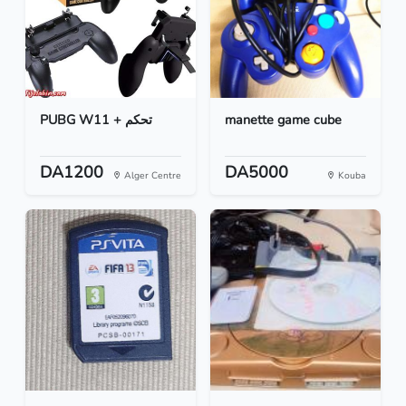
PUBG W11 + تحكم
manette game cube
DA1200
DA5000
Alger Centre
Kouba