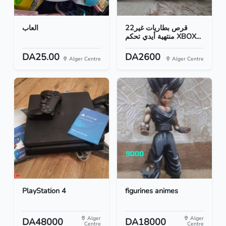
22قرص بطاريات غير
العاب
منتهية أيدي تحكم XBOX...
DA25.00
DA2600
Alger Centre
Alger Centre
PlayStation 4
figurines animes
Alger
Alger
DA48000
DA18000
Centre
Centre