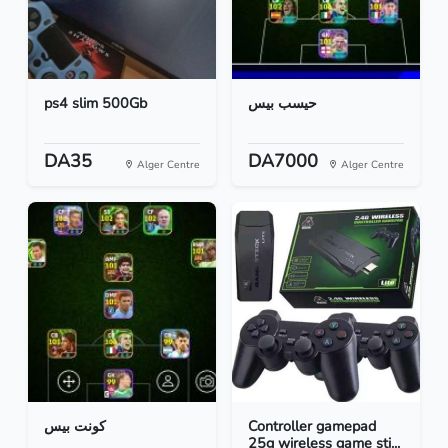
ps4 slim 500Gb
حيسب بيس
DA35
DA7000
Alger Centre
Alger Centre
كونت بيس
Controller gamepad
25g wireless game sti...