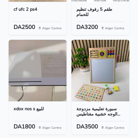
cf ufc 2 ps4
طقم 5 رفوف تنظيم
للحمام
DA2500
DA3200
Alger Centre
Alger Centre
سبورة تعليمية مزدوجة
xdox nos s للبيع
الوجه خشبية مغناطيس...
DA1800
DA3500
Alger Centre
Alger Centre