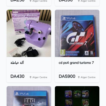
DA250
DA390
Alger Centre
Alger Centre
آلة خياطة
cd ps4 grand turismo 7
DA430
DA5900
Alger Centre
Alger Centre