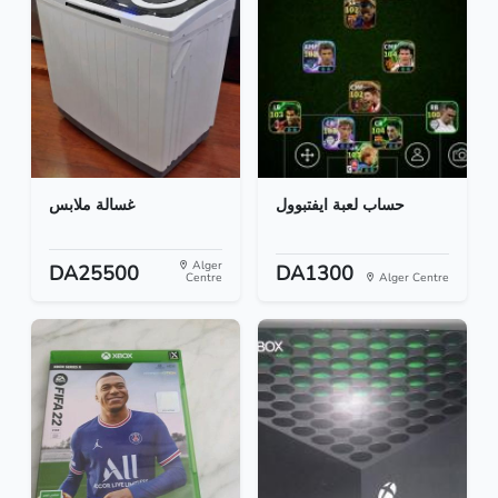
حساب لعبة ايفتبوول
غسالة ملابس
Alger
DA25500
DA1300
Centre
Alger Centre