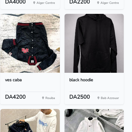
DA4000
DA2200
Alger Centre
Alger Centre
ves caba
black hoodie
DA4200
DA2500
Rouiba
Bab Azzouar