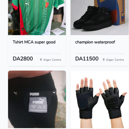
Tshirt MCA super good
champion waterproof
DA2800
DA11500
Alger Centre
Alger Centre