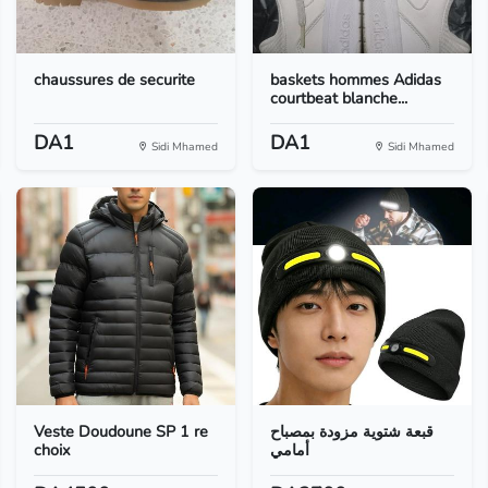
chaussures de securite
baskets hommes Adidas
courtbeat blanche...
DA1
DA1
Sidi Mhamed
Sidi Mhamed
Veste Doudoune SP 1 re
قبعة شتوية مزودة بمصباح
choix
أمامي