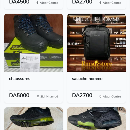
DA4500
DA2700
Alger Centre
Alger Centre
chaussures
sacoche homme
DA5000
DA2700
Sidi Mhamed
Alger Centre