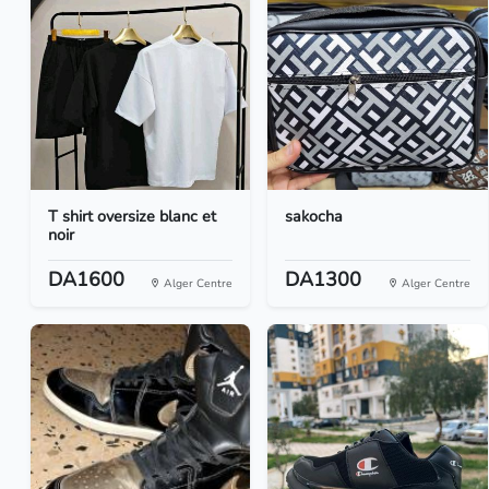
T shirt oversize blanc et
sakocha
noir
DA1600
DA1300
Alger Centre
Alger Centre