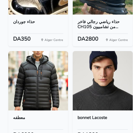
حذاء رياضي رجالي فاخر
حذاء جوردان
CH105 من تشامبيون...
DA350
DA2800
Alger Centre
Alger Centre
معطفه
bonnet Lacoste