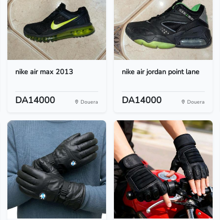
nike air max 2013
nike air jordan point lane
DA14000
DA14000
Douera
Douera