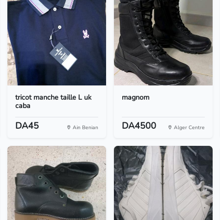
tricot manche taille L uk
magnom
caba
DA45
DA4500
Ain Benian
Alger Centre