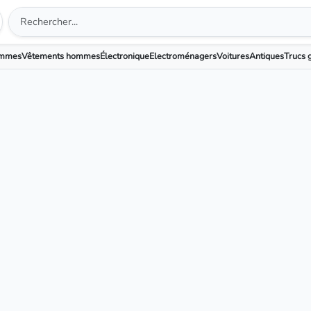
emmes
Vêtements hommes
Électronique
Electroménagers
Voitures
Antiques
Trucs g