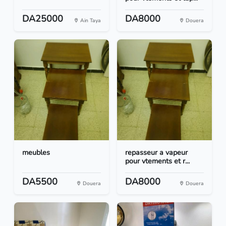
DA25000
DA8000
Ain Taya
Douera
meubles
repasseur a vapeur
pour vtements et r...
DA5500
DA8000
Douera
Douera