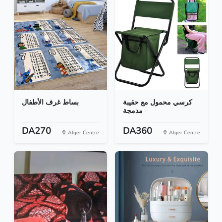
كرسي محمول مع حقيبة
بساط غرف الأطفال
مدمجة
DA270
DA360
Alger Centre
Alger Centre