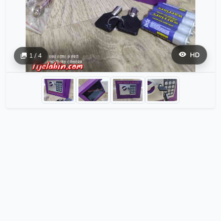
HD
1 / 4