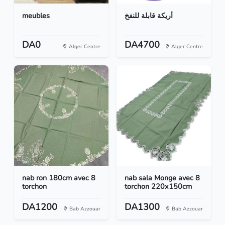
meubles
أريكة قابلة للنفخ
DA0
DA4700
Alger Centre
Alger Centre
nab ron 180cm avec 8
nab sala Monge avec 8
torchon
torchon 220x150cm
DA1200
DA1300
Bab Azzouar
Bab Azzouar