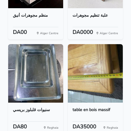
علبة تنظيم مجوهرات
منظم مجوهرات أنيق
DA00
DA0000
Alger Centre
Alger Centre
سنيوات قلبلوز بريسي
table en bois massif
DA80
DA35000
Reghaia
Reghaia