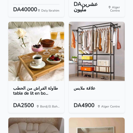
DAعشرين
Alger
DA40000
مليون
Dely Ibrahim
Centre
علاقة ملابس
طاولة الفراش من الحطب
table de lit en bo...
DA2500
DA4900
Bordj El Bah...
Alger Centre