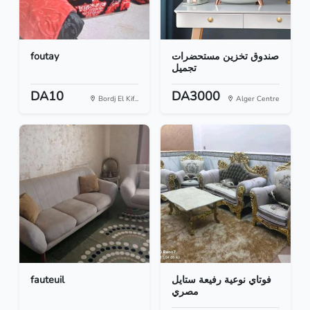
foutay
صندوق تخزين مستحضرات
تجميل
DA10
DA3000
Bordj El Kif...
Alger Centre
fauteuil
فوتاي نوعية رفيعة ستايل
مصري