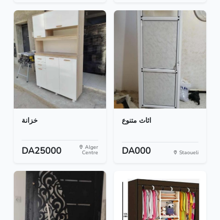
اثاث متنوع
خزانة
Alger
DA25000
DA000
Centre
Staoueli