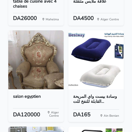
table de cuisine avec 4
علاقة ملابس متنقلة
chaises
DA26000
DA4500
Mahelma
Alger Centre
salon egyptien
وسادة بيست واي المريحة
القابلة للنفخ للت...
Alger
DA120000
DA165
Centre
Ain Benian