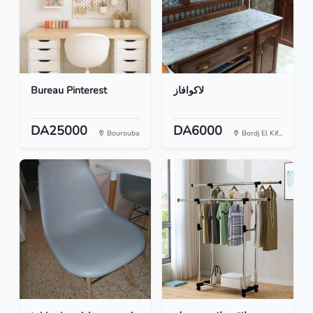
Bureau Pinterest
لاكوافاز
DA25000
DA6000
Bourouba
Bordj El Kif...