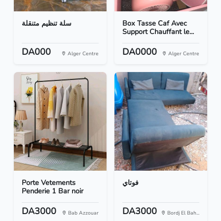
سلة تنظيم متنقلة
Box Tasse Caf Avec
Support Chauffant le...
DA000
DA0000
Alger Centre
Alger Centre
Porte Vetements
فوتاي
Penderie 1 Bar noir
DA3000
DA3000
Bab Azzouar
Bordj El Bah...