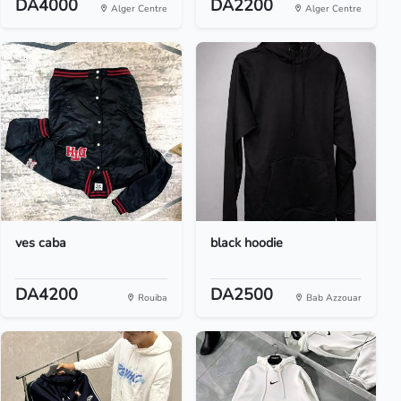
DA4000
DA2200
Alger Centre
Alger Centre
ves caba
black hoodie
DA4200
DA2500
Rouiba
Bab Azzouar