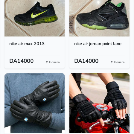
nike air max 2013
nike air jordan point lane
DA14000
DA14000
Douera
Douera