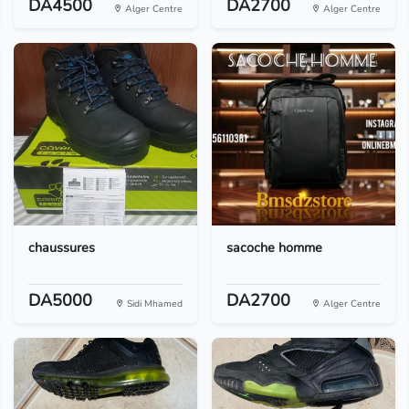
DA4500
DA2700
Alger Centre
Alger Centre
chaussures
sacoche homme
DA5000
DA2700
Sidi Mhamed
Alger Centre