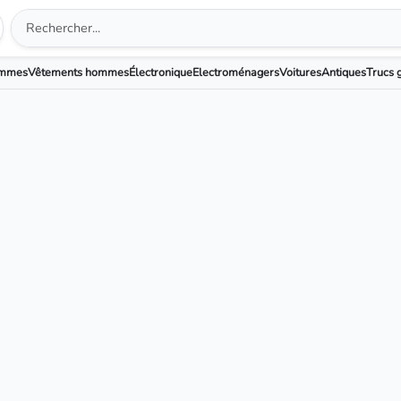
emmes
Vêtements hommes
Électronique
Electroménagers
Voitures
Antiques
Trucs g