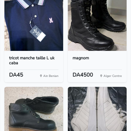
tricot manche taille L uk
magnom
caba
DA45
DA4500
Ain Benian
Alger Centre