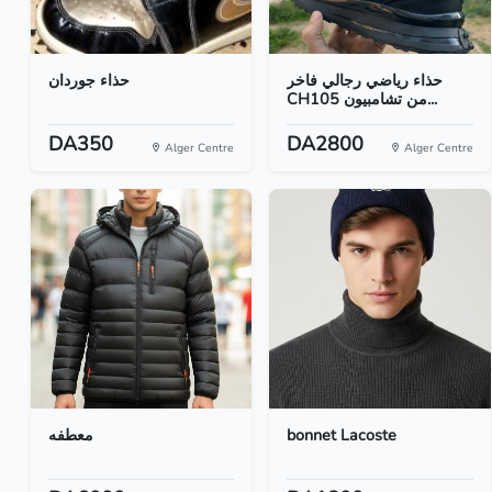
حذاء رياضي رجالي فاخر
حذاء جوردان
CH105 من تشامبيون...
DA350
DA2800
Alger Centre
Alger Centre
معطفه
bonnet Lacoste