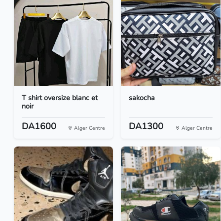
T shirt oversize blanc et
sakocha
noir
DA1600
DA1300
Alger Centre
Alger Centre