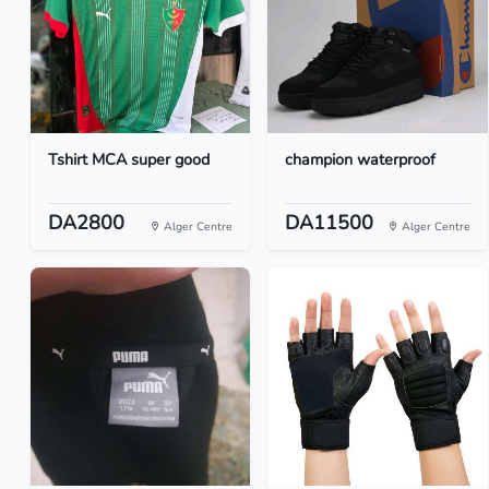
Tshirt MCA super good
champion waterproof
DA2800
DA11500
Alger Centre
Alger Centre