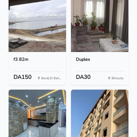
f3 82m
Duplex
DA150
DA30
Bordj El Bah...
Birtouta