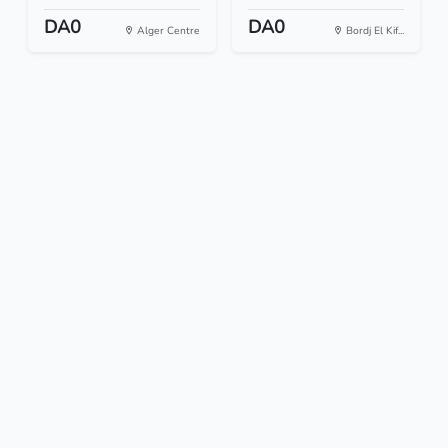
DA0
DA0
Alger Centre
Bordj El Kif...