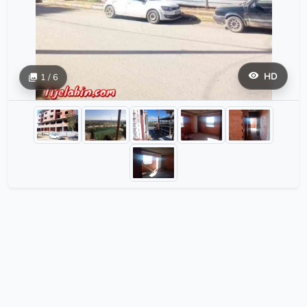
HD
1 / 6