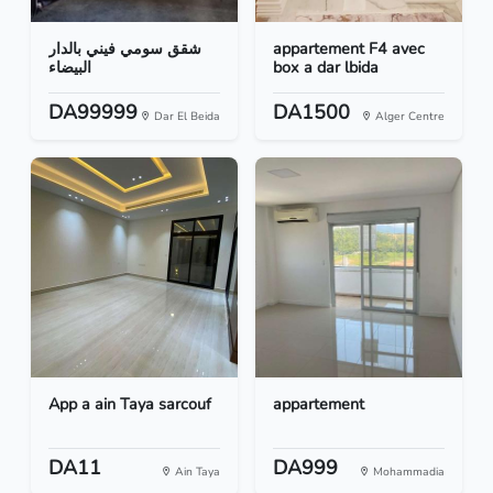
شقق سومي فيني بالدار
appartement F4 avec
البيضاء
box a dar lbida
DA99999
DA1500
Dar El Beida
Alger Centre
App a ain Taya sarcouf
appartement
DA11
DA999
Ain Taya
Mohammadia