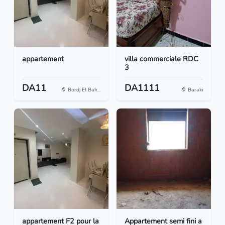
appartement
villa commerciale RDC
3
DA11
DA1111
Bordj El Bah...
Baraki
appartement F2 pour la
Appartement semi fini a