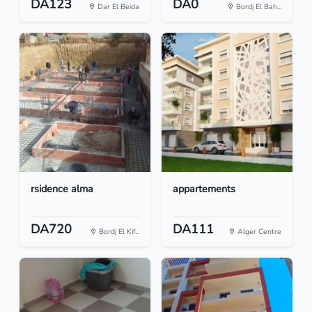
DA123
DA0
Dar El Beida
Bordj El Bah...
rsidence alma
appartements
DA720
DA111
Bordj El Kif...
Alger Centre