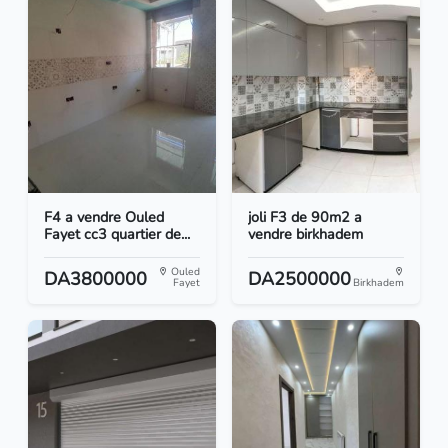
F4 a vendre Ouled
joli F3 de 90m2 a
Fayet cc3 quartier de...
vendre birkhadem
Ouled
DA3800000
DA2500000
Fayet
Birkhadem