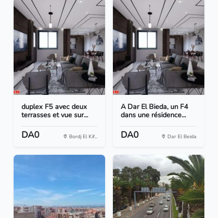
duplex F5 avec deux
A Dar El Bieda, un F4
terrasses et vue sur...
dans une résidence...
DA0
DA0
Bordj El Kif...
Dar El Beida