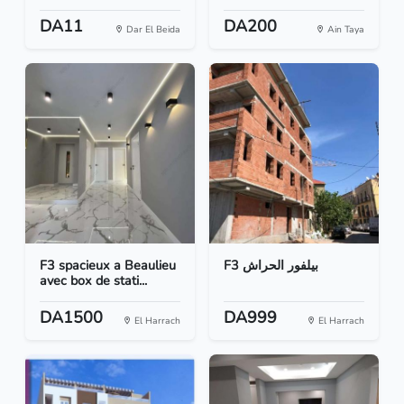
DA11
DA200
Dar El Beida
Ain Taya
F3 spacieux a Beaulieu
F3 بيلفور الحراش
avec box de stati...
DA1500
DA999
El Harrach
El Harrach