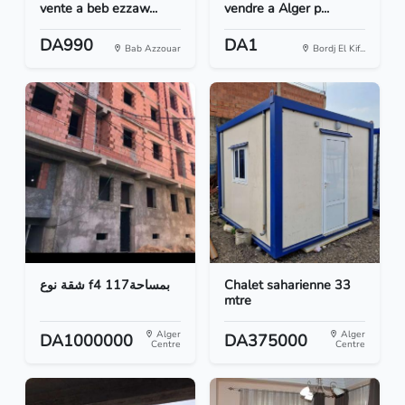
vente a beb ezzaw...
vendre a Alger p...
DA990
DA1
Bab Azzouar
Bordj El Kif...
شقة نوع f4 بمساحة117
Chalet saharienne 33
mtre
Alger
Alger
DA1000000
DA375000
Centre
Centre