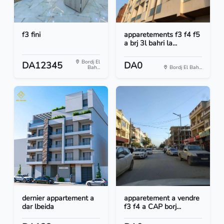
f3 fini
apparetements f3 f4 f5
a brj 3l bahri la...
Bordj El
DA12345
DA0
Bah...
Bordj El Bah...
dernier appartement a
apparetement a vendre
dar lbeida
f3 f4 a CAP borj...