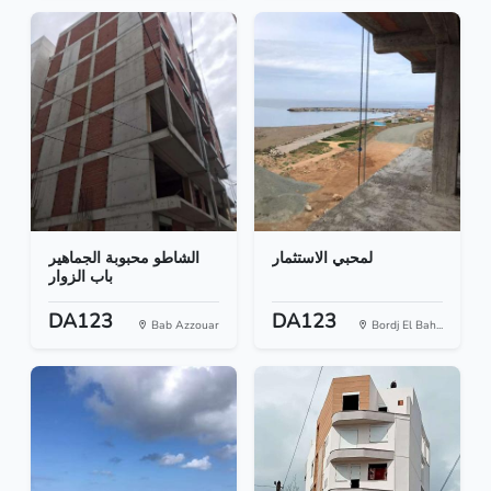
لمحبي الاستثمار
الشاطو محبوبة الجماهير
باب الزوار
DA123
DA123
Bab Azzouar
Bordj El Bah...