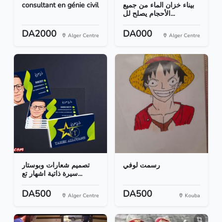
consultant en génie civil
بيناء خزان الماء من جميع
الأحجام يصلح لل...
DA2000
DA000
Alger Centre
Alger Centre
رسمت لوفي
تصميم شعارات وبوستار
سيرة ذاتية اشهار تع...
DA500
DA500
Alger Centre
Kouba