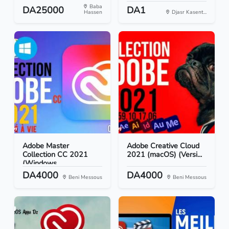
Baba
DA25000
DA1
Hassen
Djasr Kasent...
Adobe Master
Adobe Creative Cloud
Collection CC 2021
2021 (macOS) (Versi...
(Windows...
DA4000
DA4000
Beni Messous
Beni Messous