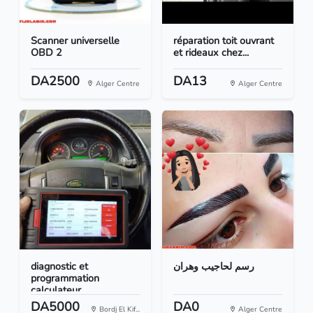
Scanner universelle
réparation toit ouvrant
OBD 2
et rideaux chez...
DA2500
DA13
Alger Centre
Alger Centre
diagnostic et
رسم لحاجيب وهران
programmation
calculateur...
DA5000
DA0
Bordj El Kif...
Alger Centre