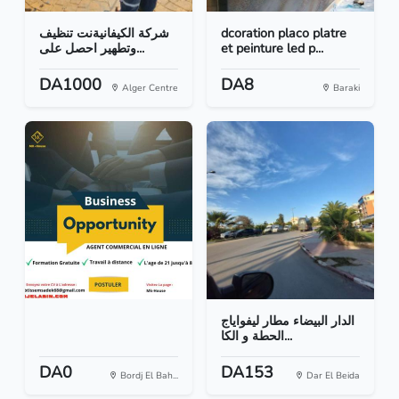
شركة الكيفانيةنت تنظيف
dcoration placo platre
وتطهير احصل على...
et peinture led p...
DA1000
DA8
Alger Centre
Baraki
الدار البيضاء مطار ليفواياج
الحطة و الكا...
DA0
DA153
Bordj El Bah...
Dar El Beida