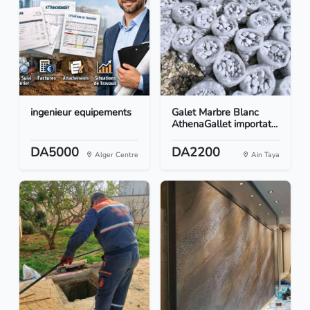
ingenieur equipements
Galet Marbre Blanc
AthenaGallet importat...
DA5000
DA2200
Alger Centre
Ain Taya