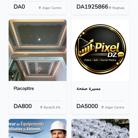
DA0
DA1925866
Alger Centre
Reghaia
Placopltre
مسيرة صفحة
DA800
DA5000
Bordj El Kif...
Alger Centre