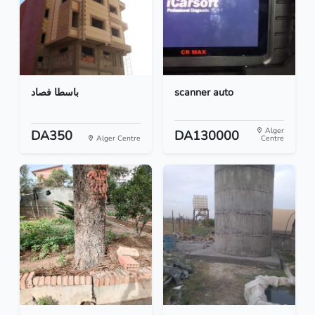
باسطا فصاد
scanner auto
Alger
DA350
DA130000
Alger Centre
Centre