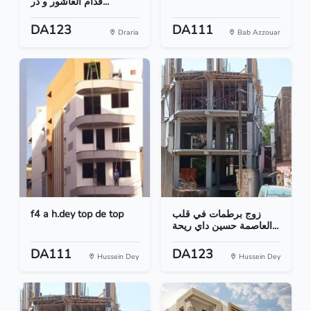
قدام العاشور و در...
DA123
DA111
Draria
Bab Azzouar
f4 a h.dey top de top
زوج برطمات في قلب
العاصمة حسين داي ريحة...
DA111
DA123
Hussein Dey
Hussein Dey