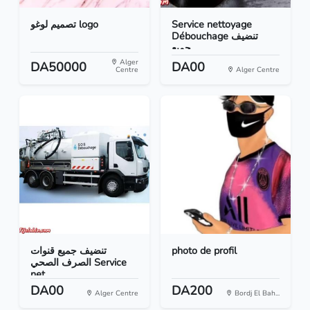
تصميم لوغو logo
Service nettoyage
Débouchage تنضيف
جميع...
Alger
DA50000
DA00
Centre
Alger Centre
تنضيف جميع قنوات
photo de profil
الصرف الصحي Service
net...
DA00
DA200
Alger Centre
Bordj El Bah...