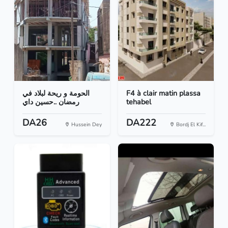
الحومة و ريحة لبلاد في
F4 à clair matin plassa
رمضان ..حسين داي
tehabel
DA26
DA222
Hussein Dey
Bordj El Kif...