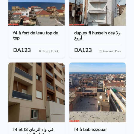
f4 à fort de leau top de
duplex fi hussein dey ولا
top
أروع
DA123
DA123
Bordj El Kif...
Hussein Dey
f4 et f3 في واد الرمان
f4 à bab ezzouar